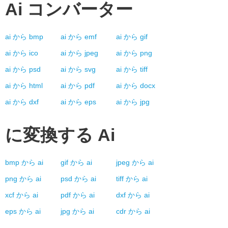
Ai
コンバーター
ai
から
bmp
ai
から
emf
ai
から
gif
ai
から
ico
ai
から
jpeg
ai
から
png
ai
から
psd
ai
から
svg
ai
から
tiff
ai
から
html
ai
から
pdf
ai
から
docx
ai
から
dxf
ai
から
eps
ai
から
jpg
に変換する
Ai
bmp
から
ai
gif
から
ai
jpeg
から
ai
png
から
ai
psd
から
ai
tiff
から
ai
xcf
から
ai
pdf
から
ai
dxf
から
ai
eps
から
ai
jpg
から
ai
cdr
から
ai