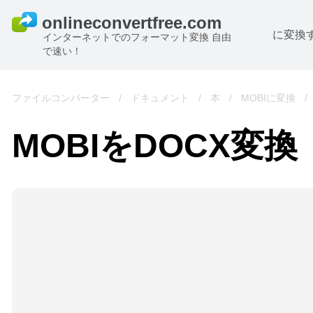
に変換
インターネットでのフォーマット変換 自由
で速い！
ファイルコンバーター
/
ドキュメント
/
本
/
MOBIに変換
/
MOBIをDOCX変換
B