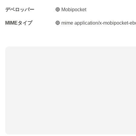
デベロッパー
🔵 Mobipocket
MIMEタイプ
🔵 mime application/x-mobipocket-e