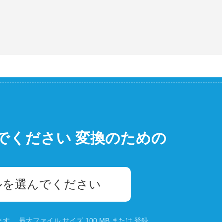
でください 変換のための
ルを選んでください
。 最大ファイル サイズ 100 MB または
登録