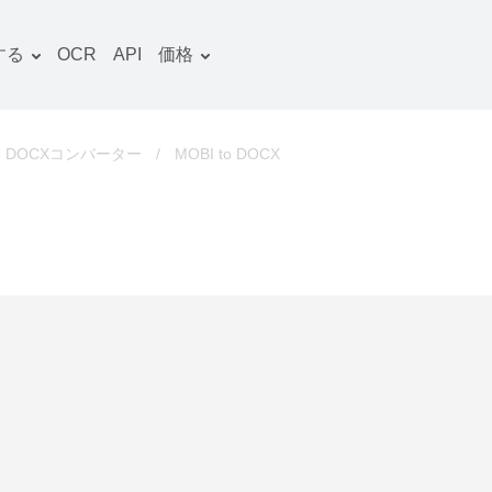
する
OCR
API
価格
料金プラン
文書 コンバーター
OCRパッケージ
画像 コンバーター
DOCXコンバーター
/
MOBI to DOCX
音声 コンバーター
ooks コンバーター
ファイルアーカイブ コン
バーター
動画 コンバーター
ウェブサイト-スクリーン
ショット