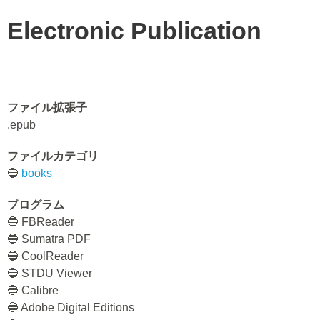
Electronic Publication
ファイル拡張子
.epub
ファイルカテゴリ
🔵
books
プログラム
🔵 FBReader
🔵 Sumatra PDF
🔵 CoolReader
🔵 STDU Viewer
🔵 Calibre
🔵 Adobe Digital Editions