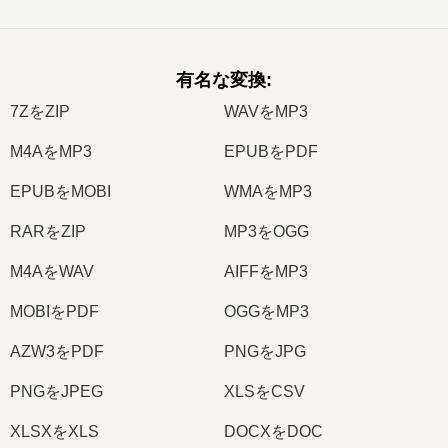
有名な変換
:
7ZをZIP
WAVをMP3
M4AをMP3
EPUBをPDF
EPUBをMOBI
WMAをMP3
RARをZIP
MP3をOGG
M4AをWAV
AIFFをMP3
MOBIをPDF
OGGをMP3
AZW3をPDF
PNGをJPG
PNGをJPEG
XLSをCSV
XLSXをXLS
DOCXをDOC