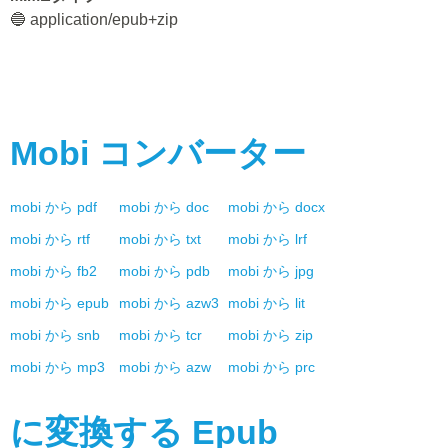
🔵 application/epub+zip
Mobi
コンバーター
mobi
から
pdf
mobi
から
doc
mobi
から
docx
mobi
から
rtf
mobi
から
txt
mobi
から
lrf
mobi
から
fb2
mobi
から
pdb
mobi
から
jpg
mobi
から
epub
mobi
から
azw3
mobi
から
lit
mobi
から
snb
mobi
から
tcr
mobi
から
zip
mobi
から
mp3
mobi
から
azw
mobi
から
prc
に変換する
Epub