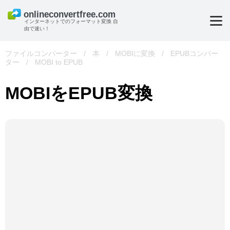
インターネットでのフォーマット変換 自
由で速い！
ファイルコンバーター
/
本
/
MOBIに変換
/
EPUBコンバー
ター
/
MOBI to EPUB
MOBIをEPUB変換