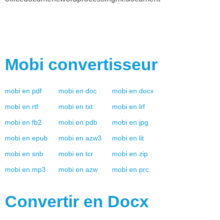
Mobi
convertisseur
mobi
en
pdf
mobi
en
doc
mobi
en
docx
mobi
en
rtf
mobi
en
txt
mobi
en
lrf
mobi
en
fb2
mobi
en
pdb
mobi
en
jpg
mobi
en
epub
mobi
en
azw3
mobi
en
lit
mobi
en
snb
mobi
en
tcr
mobi
en
zip
mobi
en
mp3
mobi
en
azw
mobi
en
prc
Convertir en
Docx