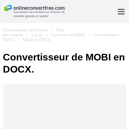
Conversion des fichiers sur Internet de
manière gratuite et rapide!
Convertisseur de fichiers
/
Des
documents
/
Livres
/
Convertir en MOBI
/
Convertisseur
DOCX
/
MOBI to DOCX
Convertisseur de MOBI en
DOCX.