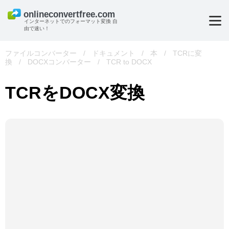
インターネットでのフォーマット変換 自
由で速い！
ファイルコンバーター
/
ドキュメント
/
本
/
TCRに変
換
/
DOCXコンバーター
/
TCR to DOCX
TCRをDOCX変換