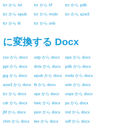
tcr
から
txt
tcr
から
lrf
tcr
から
pdb
tcr
から
epub
tcr
から
mobi
tcr
から
azw3
tcr
から
lit
tcr
から
snb
に変換する
Docx
csv
から
docx
odp
から
docx
eps
から
docx
ppt
から
docx
dotx
から
docx
pdb
から
docx
jpg
から
docx
epub
から
docx
mobi
から
docx
azw3
から
docx
lit
から
docx
snb
から
docx
tcr
から
docx
xps
から
docx
oxps
から
docx
cdr
から
docx
heic
から
docx
ps
から
docx
jfif
から
docx
json
から
docx
md
から
docx
chm
から
docx
tex
から
docx
odf
から
docx