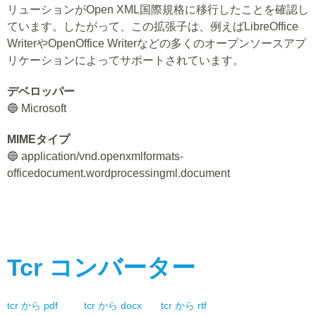
リューションがOpen XML国際規格に移行したことを確認し
ています。したがって、この拡張子は、例えばLibreOffice
WriterやOpenOffice Writerなどの多くのオープンソースアプ
リケーションによってサポートされています。
デベロッパー
🔵 Microsoft
MIMEタイプ
🔵 application/vnd.openxmlformats-
officedocument.wordprocessingml.document
Tcr
コンバーター
tcr
から
pdf
tcr
から
docx
tcr
から
rtf