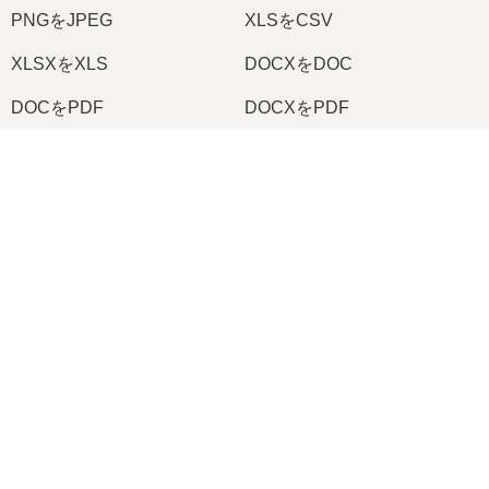
PNGをJPEG
XLSをCSV
XLSXをXLS
DOCXをDOC
DOCをPDF
DOCXをPDF
PDFをJPG
PDFをPNG
×
TIFFをPDF
PNGをICO
Now Playing
Play Video
2026
© onlineconvertfree.com
×
オンラインで RAR を MP4 に変換する方法 (簡単なガイド)
会社概要
ファイルフォーマット
Play
プライバシーポリシー
Watch on