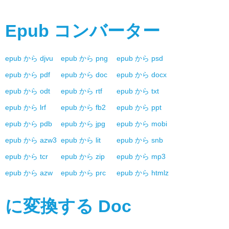
Epub
コンバーター
epub
から
djvu
epub
から
png
epub
から
psd
epub
から
pdf
epub
から
doc
epub
から
docx
epub
から
odt
epub
から
rtf
epub
から
txt
epub
から
lrf
epub
から
fb2
epub
から
ppt
epub
から
pdb
epub
から
jpg
epub
から
mobi
epub
から
azw3
epub
から
lit
epub
から
snb
epub
から
tcr
epub
から
zip
epub
から
mp3
epub
から
azw
epub
から
prc
epub
から
htmlz
に変換する
Doc