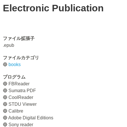
Electronic Publication
ファイル拡張子
.epub
ファイルカテゴリ
🔵
books
プログラム
🔵 FBReader
🔵 Sumatra PDF
🔵 CoolReader
🔵 STDU Viewer
🔵 Calibre
🔵 Adobe Digital Editions
🔵 Sony reader