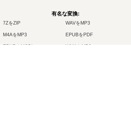
有名な変換
:
7ZをZIP
WAVをMP3
M4AをMP3
EPUBをPDF
EPUBをMOBI
WMAをMP3
RARをZIP
MP3をOGG
×
M4AをWAV
AIFFをMP3
Now Playing
Play Video
MOBIをPDF
OGGをMP3
AZW3をPDF
PNGをJPG
×
🖼️ TIFFをJPEGにオンラインで無料変換する方法 | ソフトウェアのインストール不要
PNGをJPEG
XLSをCSV
XLSXをXLS
DOCXをDOC
Play
DOCをPDF
DOCXをPDF