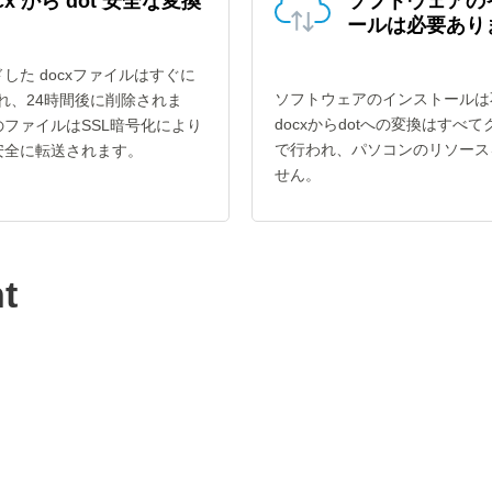
cx から dot 安全な変換
ソフトウェアの
ールは必要あり
した docxファイルはすぐに
ソフトウェアのインストールは
され、24時間後に削除されま
docxからdotへの変換はすべ
ファイルはSSL暗号化により
で行われ、パソコンのリソース
安全に転送されます。
せん。
t