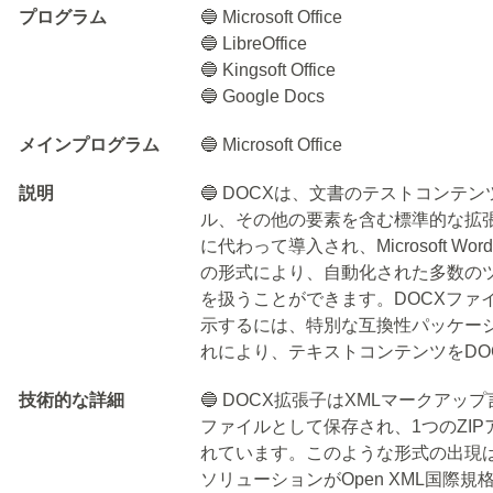
プログラム
🔵 Microsoft Office
🔵 LibreOffice
🔵 Kingsoft Office
🔵 Google Docs
メインプログラム
🔵 Microsoft Office
説明
🔵 DOCXは、文書のテストコンテ
ル、その他の要素を含む標準的な拡張子
に代わって導入され、Microsoft 
の形式により、自動化された多数の
を扱うことができます。DOCXファ
示するには、特別な互換性パッケー
れにより、テキストコンテンツをD
技術的な詳細
🔵 DOCX拡張子はXMLマークア
ファイルとして保存され、1つのZI
れています。このような形式の出現は、Mi
ソリューションがOpen XML国際