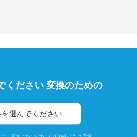
でください 変換のための
ルを選んでください
。 最大ファイル サイズ 100 MB または
登録