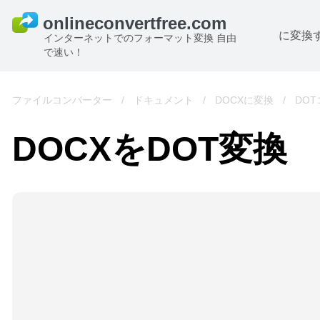
に変換
インターネットでのフォーマット変換 自由
で速い！
ファイルコンバーター
/
ドキュメント
/
DOCXに変換
/
DO
DOCXをDOT変換
B