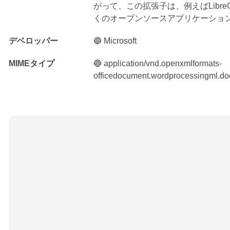
がって、この拡張子は、例えばLibreOffice
くのオープンソースアプリケーショ
デベロッパー
🔵 Microsoft
MIMEタイプ
🔵 application/vnd.openxmlformats-
officedocument.wordprocessingml.d