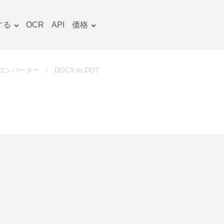
する
OCR
API
価格
料金プラン
文書 コンバーター
OCRパッケージ
画像 コンバーター
Tコンバーター
/
DOCX to DOT
音声 コンバーター
ooks コンバーター
ファイルアーカイブ コン
バーター
動画 コンバーター
ウェブサイト-スクリーン
ショット