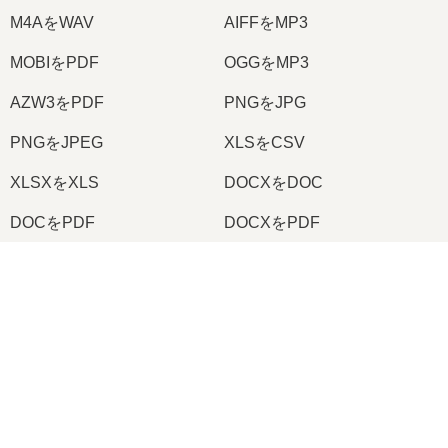
M4AをWAV
AIFFをMP3
MOBIをPDF
OGGをMP3
AZW3をPDF
PNGをJPG
PNGをJPEG
XLSをCSV
XLSXをXLS
DOCXをDOC
DOCをPDF
DOCXをPDF
PDFをJPG
PDFをPNG
×
TIFFをPDF
PNGをICO
Now Playing
Play Video
2026
© onlineconvertfree.com
×
📦 RARをSFXにオンラインで無料変換する方法 | ソフトウェアのインストール不要