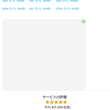
xps
から
mobi
cbr
から
mobi
cbz
から
mobi
azw
から
mobi
prc
から
mobi
chm
から
mobi
サービスの評価
:
平均
:
4.7
(
289
投票
)