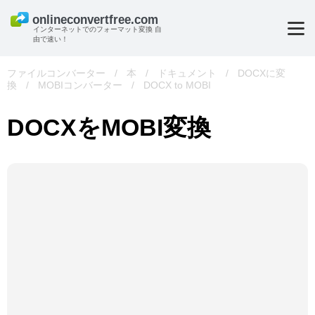
インターネットでのフォーマット変換 自
由で速い！
ファイルコンバーター
/
本
/
ドキュメント
/
DOCXに変
換
/
MOBIコンバーター
/
DOCX to MOBI
DOCXをMOBI変換