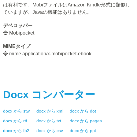
は有利です。MobiファイルはAmazon Kindle形式に類似し
ていますが、Javaの機能はありません。
デベロッパー
🔵 Mobipocket
MIMEタイプ
🔵 mime application/x-mobipocket-ebook
Docx
コンバーター
docx
から
stw
docx
から
xml
docx
から
dot
docx
から
rtf
docx
から
txt
docx
から
pages
docx
から
fb2
docx
から
csv
docx
から
ppt