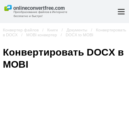
Преобразование файлов в Интернете
бесплатно и быстро!
Конвертер файлов
/
Книги
/
Документы
/
Конвертировать
в DOCX
/
MOBI конвертер
/
DOCX to MOBI
Конвертировать DOCX в
MOBI