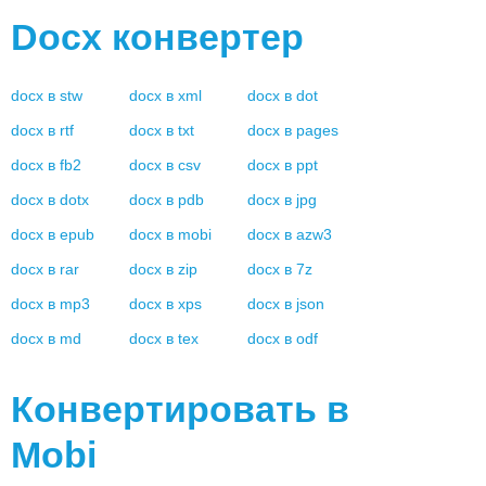
Docx
конвертер
docx
в
stw
docx
в
xml
docx
в
dot
docx
в
rtf
docx
в
txt
docx
в
pages
docx
в
fb2
docx
в
csv
docx
в
ppt
docx
в
dotx
docx
в
pdb
docx
в
jpg
docx
в
epub
docx
в
mobi
docx
в
azw3
docx
в
rar
docx
в
zip
docx
в
7z
docx
в
mp3
docx
в
xps
docx
в
json
docx
в
md
docx
в
tex
docx
в
odf
Конвертировать в
Mobi