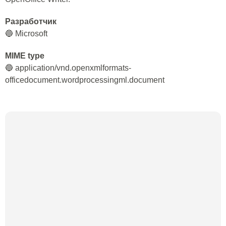
Разработчик
🔵 Microsoft
MIME type
🔵 application/vnd.openxmlformats-
officedocument.wordprocessingml.document