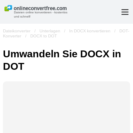
Dateien online konvertieren - kostenlos
und schnell!
Dateikonverter
/
Unterlagen
/
In DOCX konvertieren
/
DOT-
Konverter
/
DOCX to DOT
Umwandeln Sie DOCX in
DOT