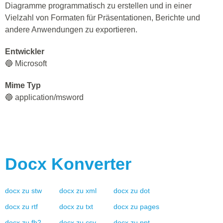
Diagramme programmatisch zu erstellen und in einer
Vielzahl von Formaten für Präsentationen, Berichte und
andere Anwendungen zu exportieren.
Entwickler
🔵 Microsoft
Mime Typ
🔵 application/msword
Docx
Konverter
docx
zu
stw
docx
zu
xml
docx
zu
dot
docx
zu
rtf
docx
zu
txt
docx
zu
pages
docx
zu
fb2
docx
zu
csv
docx
zu
ppt