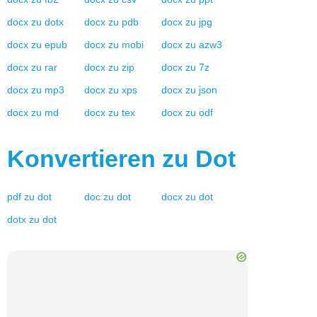
docx
zu
dotx
docx
zu
pdb
docx
zu
jpg
docx
zu
epub
docx
zu
mobi
docx
zu
azw3
docx
zu
rar
docx
zu
zip
docx
zu
7z
docx
zu
mp3
docx
zu
xps
docx
zu
json
docx
zu
md
docx
zu
tex
docx
zu
odf
Konvertieren zu
Dot
pdf
zu
dot
doc
zu
dot
docx
zu
dot
dotx
zu
dot