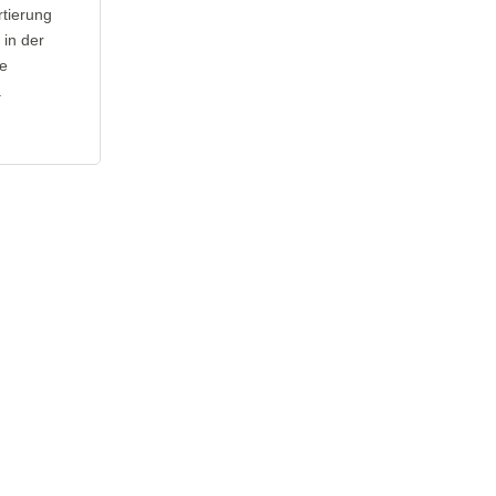
rtierung
 in der
ne
.