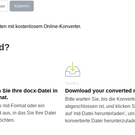
Kopieren
ten mit kostenlosem Online-Konverter.
md?
Schritt 3
 Sie Ihre docx-Datei in
Download your converted m
at.
Bitte warten Sie, bis die Konvert
s md-Format oder ein
abgeschlossen ist, und klicken 
aus, in das Sie Ihre Datei
auf 'md-Datei herunterladen', um
öchten.
konvertierte Datei herunterzulad