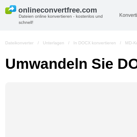
Konvert
Dateien online konvertieren - kostenlos und
schnell!
D
Bi
Dateikonverter
/
Unterlagen
/
In DOCX konvertieren
/
MD-Ko
A
Umwandeln Sie D
B
A
V