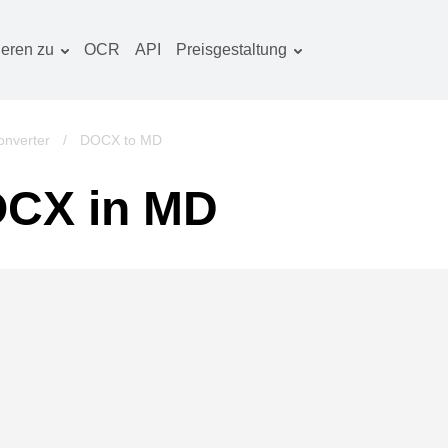
ieren zu
OCR
API
Preisgestaltung
Tarif planen
okumentenkonverter
OCR-Paket
lderkonverter
nverter
/
DOCX to MD
udiokonverter
OCX in MD
ücherkonverter
rchivkonverter
ideokonverter