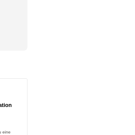
ation
u eine