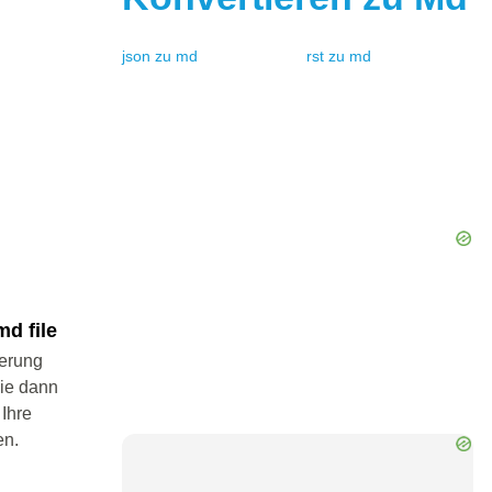
json
zu
md
rst
zu
md
d file
ierung
Sie dann
 Ihre
en.