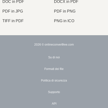
DOC in PDF
DOCX in PDF
PDF in JPG
PDF in PNG
TIFF in PDF
PNG in ICO
2026
© onlineconvertfree.com
Su di noi
Formati dei file
Politica di sicurezza
Supporto
API