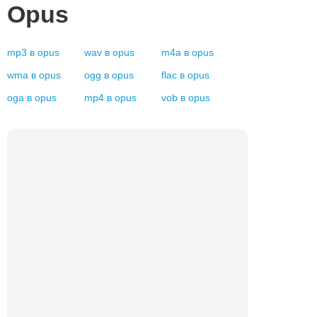
Opus
mp3
в
opus
wav
в
opus
m4a
в
opus
wma
в
opus
ogg
в
opus
flac
в
opus
oga
в
opus
mp4
в
opus
vob
в
opus