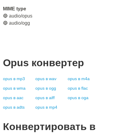
MIME type
🔵 audio/opus
🔵 audio/ogg
Opus
конвертер
opus
в
mp3
opus
в
wav
opus
в
m4a
opus
в
wma
opus
в
ogg
opus
в
flac
opus
в
aac
opus
в
aiff
opus
в
oga
opus
в
adts
opus
в
mp4
Конвертировать в