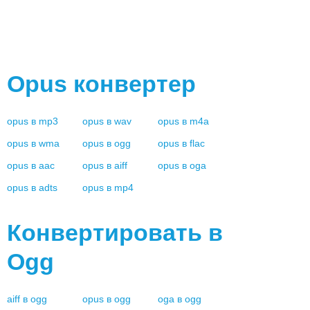
Opus
конвертер
opus
в
mp3
opus
в
wav
opus
в
m4a
opus
в
wma
opus
в
ogg
opus
в
flac
opus
в
aac
opus
в
aiff
opus
в
oga
opus
в
adts
opus
в
mp4
Конвертировать в
Ogg
aiff
в
ogg
opus
в
ogg
oga
в
ogg