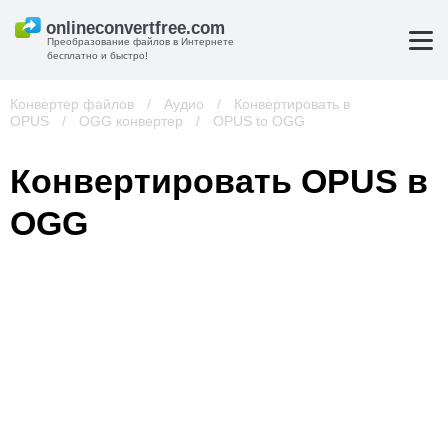
Преобразование файлов в Интернете
бесплатно и быстро!
Конвертер файлов
/
Аудио
/
Конвертировать в
OPUS
/
OGG конвертер
/
OPUS to OGG
Конвертировать OPUS в
OGG