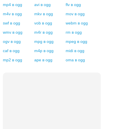
mp4
в
ogg
avi
в
ogg
flv
в
ogg
m4v
в
ogg
mkv
в
ogg
mov
в
ogg
swf
в
ogg
vob
в
ogg
webm
в
ogg
wmv
в
ogg
m4r
в
ogg
rm
в
ogg
ogv
в
ogg
mpg
в
ogg
mpeg
в
ogg
caf
в
ogg
m4p
в
ogg
midi
в
ogg
mp2
в
ogg
ape
в
ogg
oma
в
ogg