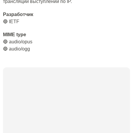
трансляций выступлений по IP.
Разработчик
🔵 IETF
MIME type
🔵 audio/opus
🔵 audio/ogg