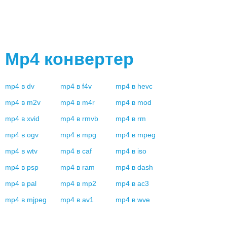
Mp4
конвертер
mp4
в
dv
mp4
в
f4v
mp4
в
hevc
mp4
в
m2v
mp4
в
m4r
mp4
в
mod
mp4
в
xvid
mp4
в
rmvb
mp4
в
rm
mp4
в
ogv
mp4
в
mpg
mp4
в
mpeg
mp4
в
wtv
mp4
в
caf
mp4
в
iso
mp4
в
psp
mp4
в
ram
mp4
в
dash
mp4
в
pal
mp4
в
mp2
mp4
в
ac3
mp4
в
mjpeg
mp4
в
av1
mp4
в
wve