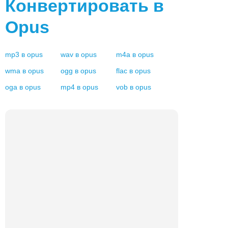
Конвертировать в
Opus
mp3
в
opus
wav
в
opus
m4a
в
opus
wma
в
opus
ogg
в
opus
flac
в
opus
oga
в
opus
mp4
в
opus
vob
в
opus