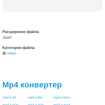
Расширение файла
.dash
Категория файла
🔵
video
Mp4
конвертер
mp4
в
dv
mp4
в
f4v
mp4
в
hevc
mp4
в
m2v
mp4
в
m4r
mp4
в
mod