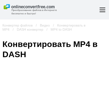
Преобразование файлов в Интернете
бесплатно и быстро!
Конвертер файлов
/
Видео
/
Конвертировать в
MP4
/
DASH конвертер
/
MP4 to DASH
Конвертировать MP4 в
DASH