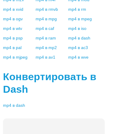
mp4
в
xvid
mp4
в
rmvb
mp4
в
rm
mp4
в
ogv
mp4
в
mpg
mp4
в
mpeg
mp4
в
wtv
mp4
в
caf
mp4
в
iso
mp4
в
psp
mp4
в
ram
mp4
в
dash
mp4
в
pal
mp4
в
mp2
mp4
в
ac3
mp4
в
mjpeg
mp4
в
av1
mp4
в
wve
Конвертировать в
Dash
mp4
в
dash