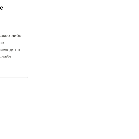
е
какое-либо
се
исходят в
е-либо