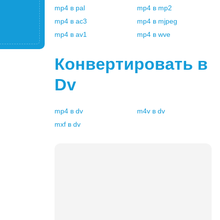
mp4
в
pal
mp4
в
mp2
mp4
в
ac3
mp4
в
mjpeg
mp4
в
av1
mp4
в
wve
Конвертировать в
Dv
mp4
в
dv
m4v
в
dv
mxf
в
dv