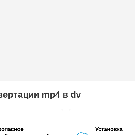
вертации mp4 в dv
зопасное
Установка