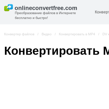
Конвер
Преобразование файлов в Интернете
бесплатно и быстро!
Д
И
Конвертер файлов
/
Видео
/
Конвертировать в MP4
/
DV 
к
А
Конвертировать 
К
А
В
С