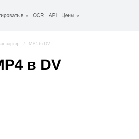
тировать в
OCR
API
Цены
Тарифный план
окументы конвертер
Пакет OCR
зображение
конвертер
/
MP4 to DV
онвертер
удио конвертер
MP4 в DV
ниги конвертер
рхивы конвертер
идео конвертер
криншот сайта