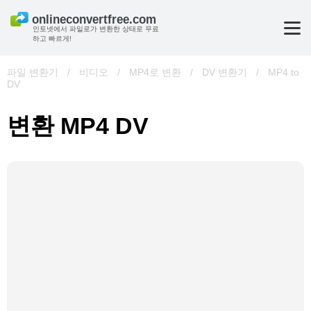
인토넷에서 파일로가 변환한 상태로 무료
하고 빠르게!
파일 변환기
/
비디오
/
MP4로 변환
/
DV 변환기
/
MP4 to
DV
변환 MP4 DV