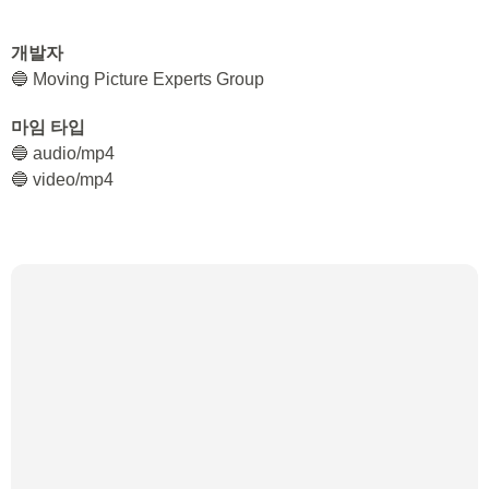
개발자
🔵 Moving Picture Experts Group
마임 타입
🔵 audio/mp4
🔵 video/mp4