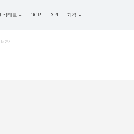
 상태로
OCR
API
가격
관세 계획
서류 변환기
OCR 패키지
그림 변환기
o M2V
오디오 변환기
서적 변환기
아카이브 변환기
비디오 변환기
웹 사이트-스크린 샷