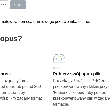
Kopiuj
formatów za pomocą darmowego przetwornika online.
 opus?
Krok 3
opus»
Pobierz swój opus plik
 pożądany format
Poczekaj, aż twój plik PNG zost
ród opus lub ponad 200
przekonwertowany i kliknij przyc
 formatów, aby
'Pobierz plik opus', aby pobrać
wój plik w żądany format.
przekonwertowany plik w żądan
formacie.