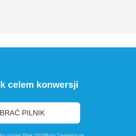
ik celem konwersji
BRAĆ PILNIK
lny rozmiar Pilnik 100 MB lub
Zarejestruj się