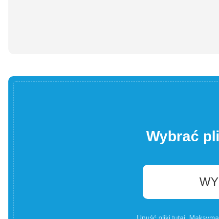
Wybrać pl
WY
Upuść pliki tutaj. Maksyma