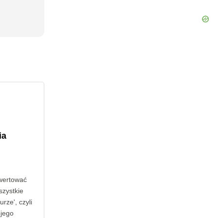
ia
wertować
szystkie
rze', czyli
ojego