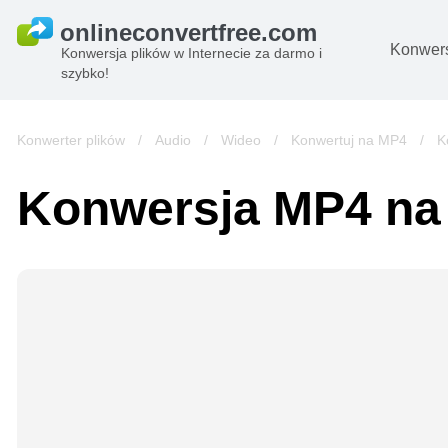
Konwers
Konwersja plików w Internecie za darmo i
szybko!
D
O
Konwerter plików
/
Audio
/
Wideo
/
Konwertuj na MP4
/
K
Pl
Konwersja MP4 n
B
A
Pl
s
e