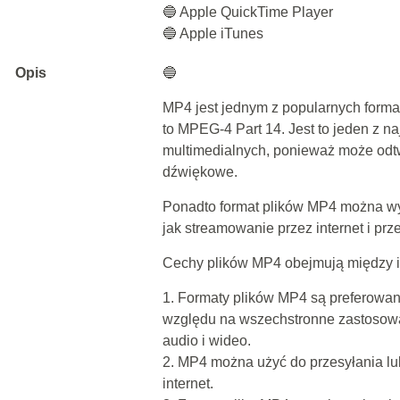
🔵 Apple QuickTime Player
🔵 Apple iTunes
Opis
🔵
MP4 jest jednym z popularnych form
to MPEG-4 Part 14. Jest to jeden z n
multimedialnych, ponieważ może odtw
dźwiękowe.
Ponadto format plików MP4 można wyk
jak streamowanie przez internet i p
Cechy plików MP4 obejmują między 
1. Formaty plików MP4 są preferowa
względu na wszechstronne zastosowa
audio i wideo.
2. MP4 można użyć do przesyłania l
internet.