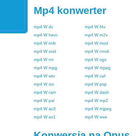
Mp4
konwerter
mp4
W
dv
mp4
W
f4v
mp4
W
hevc
mp4
W
m2v
mp4
W
m4r
mp4
W
mod
mp4
W
xvid
mp4
W
rmvb
mp4
W
rm
mp4
W
ogv
mp4
W
mpg
mp4
W
mpeg
mp4
W
wtv
mp4
W
caf
mp4
W
iso
mp4
W
psp
mp4
W
ram
mp4
W
dash
mp4
W
pal
mp4
W
mp2
mp4
W
ac3
mp4
W
mjpeg
mp4
W
av1
mp4
W
wve
Konwersja na
Opus