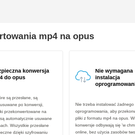
ertowania mp4 na opus
zpieczna konwersja
Nie wymagana
4 do opus
instalacja
oprogramowan
tóre są przesłane, są
Nie trzeba instalować żadnego
 usuwane po konwersji,
oprogramowania, aby przekon
liki przekonwertowane na
pliki z formatu mp4 na opus. W
 są automatycznie usuwane
konwersje odbywają się 'w chmu
nach. Wszystkie przesłane
online, bez użycia zasobów tw
pieczne dzięki szyfrowaniu