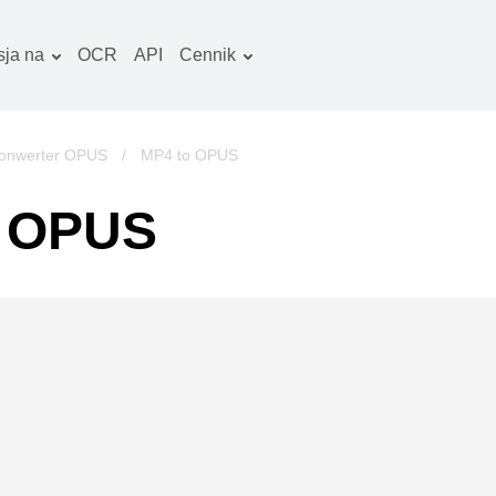
ja na
OCR
API
Cennik
Plan taryfowy
okumenty konwerter
Pakiet OCR
braz konwerter
onwerter OPUS
/
MP4 to OPUS
iki audio konwerter
a OPUS
ooks konwerter
rchiwa konwerter
iki wideo konwerter
trona www-zrzuty
kranu