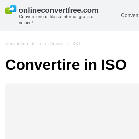
Converti
Conversione di file su Internet gratis e
veloce!
D
I
Convertitore di file
/
Archivi
/
ISO
Au
Convertire in ISO
Li
Ar
Vi
s