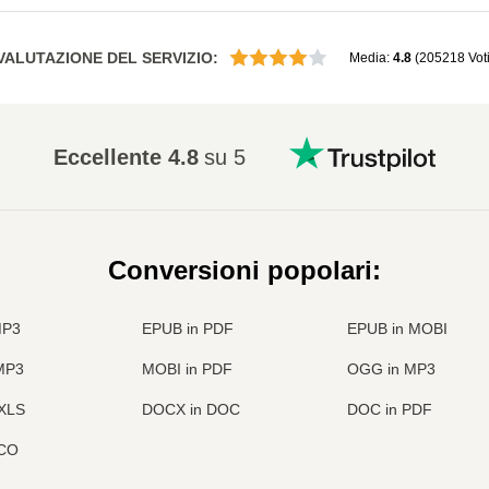
VALUTAZIONE DEL SERVIZIO
:
Media
:
4.8
(
205218
Vot
Eccellente
4.8
su 5
Conversioni popolari
:
MP3
EPUB in PDF
EPUB in MOBI
 MP3
MOBI in PDF
OGG in MP3
 XLS
DOCX in DOC
DOC in PDF
ICO