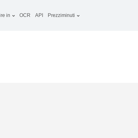
re in
OCR
API
Prezziminuti
Piano tariffario
ocumenti convertitore
Pacchetto OCR
mmagine convertitore
dio convertitore
bri convertitore
chivi convertitore
deo convertitore
ito web-screenshot