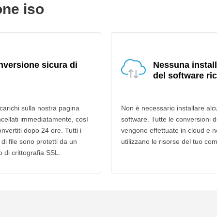
one iso
versione sicura di
Nessuna instal
del software ri
e carichi sulla nostra pagina
Non è necessario installare alc
cellati immediatamente, così
software. Tutte le conversioni de
onvertiti dopo 24 ore. Tutti i
vengono effettuate in cloud e 
 di file sono protetti da un
utilizzano le risorse del tuo co
o di crittografia SSL.