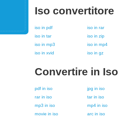
Iso
convertitore
iso
in
pdf
iso
in
rar
iso
in
tar
iso
in
zip
iso
in
mp3
iso
in
mp4
iso
in
xvid
iso
in
gz
Convertire in
Iso
pdf
in
iso
jpg
in
iso
rar
in
iso
tar
in
iso
mp3
in
iso
mp4
in
iso
movie
in
iso
arc
in
iso