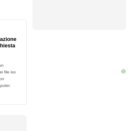
lazione
chiesta
un
i file iso
non
mputer.