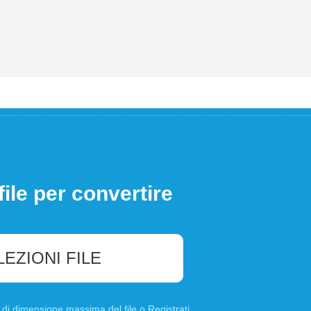
file per convertire
LEZIONI FILE
B di dimensione massima del file o
Registrati