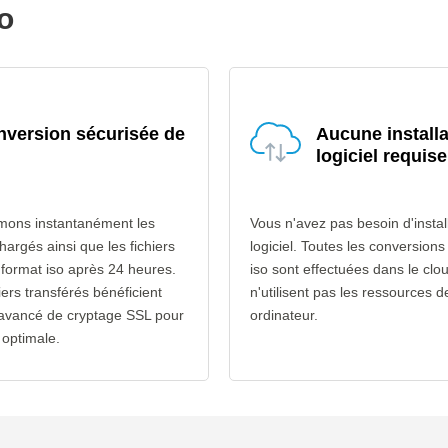
so
version sécurisée de
Aucune installa
logiciel requise
mons instantanément les
Vous n'avez pas besoin d'instal
chargés ainsi que les fichiers
logiciel. Toutes les conversion
 format iso après 24 heures.
iso sont effectuées dans le clo
iers transférés bénéficient
n'utilisent pas les ressources d
 avancé de cryptage SSL pour
ordinateur.
 optimale.