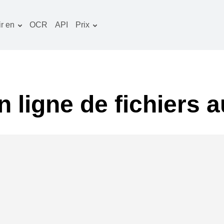
r en
OCR
API
Prix
Plan tarifaire
ocuments convertisseur
Paquet OCR
mage convertisseur
udio convertisseur
 ligne de fichiers a
vres convertisseur
rchives convertisseur
idéo convertisseur
te web-capture d'écran