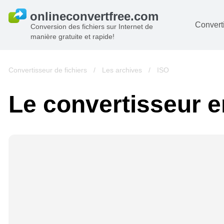
Converti
Conversion des fichiers sur Internet de
manière gratuite et rapide!
D
I
Convertisseur de fichiers
/
Les archives
/
ISO
A
Le convertisseur en
Li
A
V
si