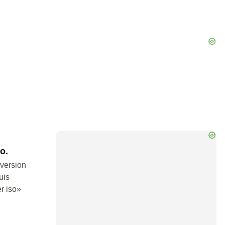
o.
nversion
uis
er iso»