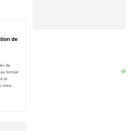
tion de
ler de
s au format
ud et
e votre