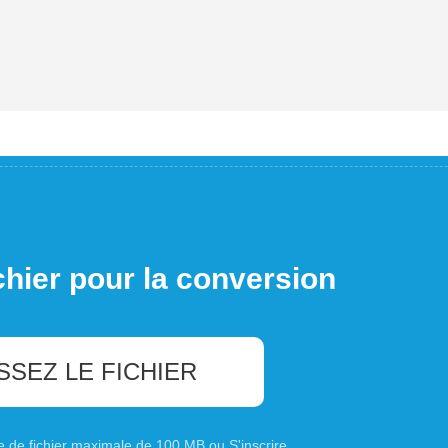
chier pour la conversion
SSEZ LE FICHIER
ille de fichier maximale de 100 MB ou
S'inscrire