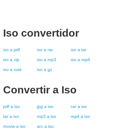
Iso
convertidor
iso
a
pdf
iso
a
rar
iso
a
tar
iso
a
zip
iso
a
mp3
iso
a
mp4
iso
a
xvid
iso
a
gz
Convertir a
Iso
pdf
a
iso
jpg
a
iso
rar
a
iso
tar
a
iso
mp3
a
iso
mp4
a
iso
movie
a
iso
arc
a
iso