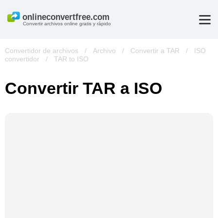
Convertir archivos online gratis y rápido
Convertidor de archivos
/
Archivo
/
Convertir a TAR
/
ISO
convertidor
/
TAR to ISO
Convertir TAR a ISO