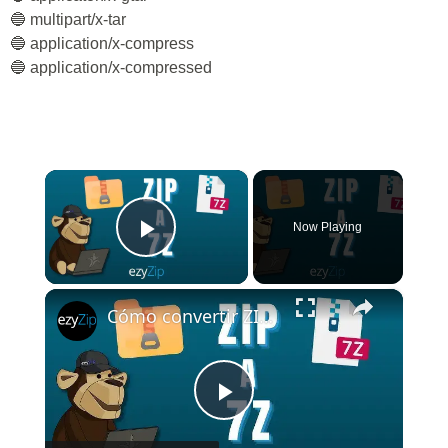
🔵 multipart/x-tar
🔵 application/x-compress
🔵 application/x-compressed
×
Now Playing
Play Video
×
Cómo convertir ZIP a 7Z en línea (Guía simple)
Play