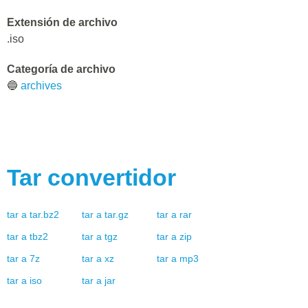
Extensión de archivo
.iso
Categoría de archivo
🔵
archives
Tar
convertidor
tar
a
tar.bz2
tar
a
tar.gz
tar
a
rar
tar
a
tbz2
tar
a
tgz
tar
a
zip
tar
a
7z
tar
a
xz
tar
a
mp3
tar
a
iso
tar
a
jar