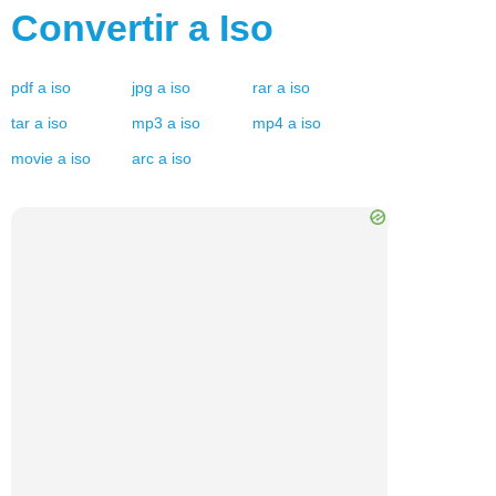
Convertir a
Iso
pdf
a
iso
jpg
a
iso
rar
a
iso
tar
a
iso
mp3
a
iso
mp4
a
iso
movie
a
iso
arc
a
iso