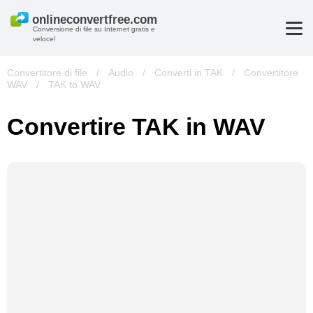
Conversione di file su Internet gratis e
veloce!
Convertitore di file
/
Audio
/
Converti in TAK
/
Convertitore
WAV
/
TAK to WAV
Convertire TAK in WAV