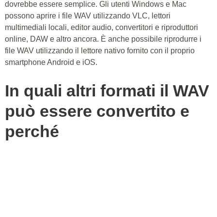
qualsiasi programma che supporta il formato e salvarlo. Gli
strumenti di registrazione e le app rendono anche in formato
WAV.
Praticamente tutti i lettori che supportano gli MP3
supportano anche i file WAV, quindi aprire un file audio WAV
dovrebbe essere semplice. Gli utenti Windows e Mac
possono aprire i file WAV utilizzando VLC, lettori
multimediali locali, editor audio, convertitori e riproduttori
online, DAW e altro ancora. È anche possibile riprodurre i
file WAV utilizzando il lettore nativo fornito con il proprio
smartphone Android e iOS.
In quali altri formati il WAV
può essere convertito e
perché