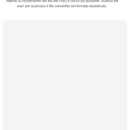
Attendi la conversione del tuo file PNG e clicca sul pulsante 'Scarica file
wav' per scaricare il file convertito nel formato desiderato.