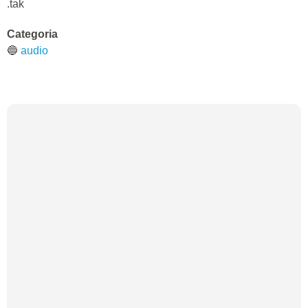
.tak
Categoria
🔵
audio