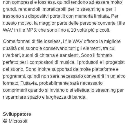
essere convertito in quasi tutti i formati audio. È anche
possibile convertire altri file audio in WAV. Ecco le
conversioni comuni.
1. MP3
2. WMA
3. FLAC
4. MIDI
Le conversioni da WAV a MP3 sono le più popolari tra gli
utenti di dispositivi portatili e gli streamer. I file WAV sono
non compressi e lossless, quindi tendono ad essere molto
grandi, rendendoli impraticabili per lo streaming e per il
trasporto su dispositivi portatili con memoria limitata. Per
questo motivo, la maggior parte delle persone converte i file
WAV in file MP3, che sono fino a 10 volte più piccoli.
Come formati di file lossless, i file WAV offrono la migliore
qualità del suono e conservano tutti gli elementi, tra cui
riverberi, suoni di chitarra e transienti. Sono il formato