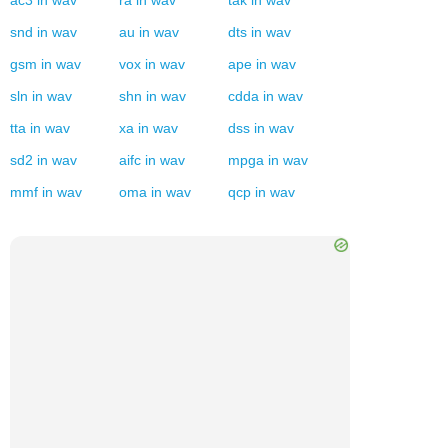
Tak
convertitore
tak
in
mp3
tak
in
wav
tak
in
flac
Convertire in
Wav
wv
in
wav
w64
in
wav
mp2
in
wav
ac3
in
wav
ra
in
wav
tak
in
wav
snd
in
wav
au
in
wav
dts
in
wav
gsm
in
wav
vox
in
wav
ape
in
wav
sln
in
wav
shn
in
wav
cdda
in
wav
tta
in
wav
xa
in
wav
dss
in
wav
sd2
in
wav
aifc
in
wav
mpga
in
wav
mmf
in
wav
oma
in
wav
qcp
in
wav