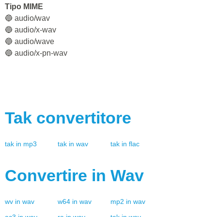
perfetto per i compositori di musica, i produttori e i progettisti
del suono. Sono inoltre supportati da molte piattaforme e
programmi, quindi non sarà necessario convertirli in un altro
formato. Tuttavia, probabilmente sarà necessario
comprimerli quando si inviano o si effettua lo streaming per
risparmiare spazio e larghezza di banda.
Sviluppatore
🔵 Microsoft
Tipo MIME
🔵 audio/wav
🔵 audio/x-wav
🔵 audio/wave
🔵 audio/x-pn-wav