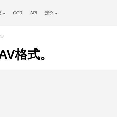
成
OCR
API
定价
关税计划
文件 转换器
OCR 包
图像 转换器
AV
音频 转换器
AV格式。
书籍 转换器
压缩文件 转换器
视频 转换器
网站-截图