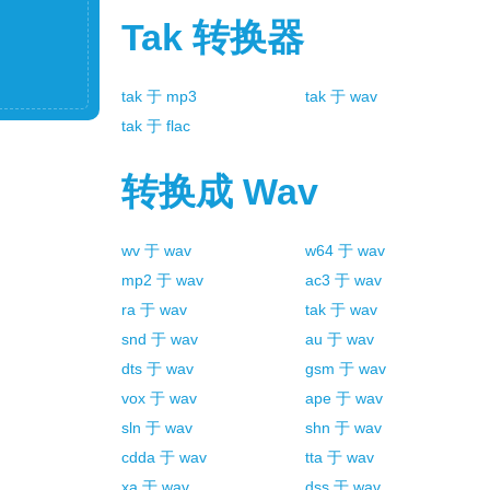
Tak
转换器
tak
于
mp3
tak
于
wav
tak
于
flac
转换成
Wav
wv
于
wav
w64
于
wav
mp2
于
wav
ac3
于
wav
ra
于
wav
tak
于
wav
snd
于
wav
au
于
wav
dts
于
wav
gsm
于
wav
vox
于
wav
ape
于
wav
sln
于
wav
shn
于
wav
cdda
于
wav
tta
于
wav
xa
于
wav
dss
于
wav