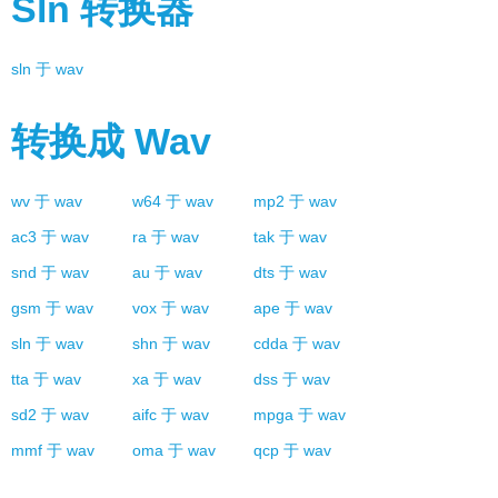
Sln
转换器
sln
于
wav
转换成
Wav
wv
于
wav
w64
于
wav
mp2
于
wav
ac3
于
wav
ra
于
wav
tak
于
wav
snd
于
wav
au
于
wav
dts
于
wav
gsm
于
wav
vox
于
wav
ape
于
wav
sln
于
wav
shn
于
wav
cdda
于
wav
tta
于
wav
xa
于
wav
dss
于
wav
sd2
于
wav
aifc
于
wav
mpga
于
wav
mmf
于
wav
oma
于
wav
qcp
于
wav