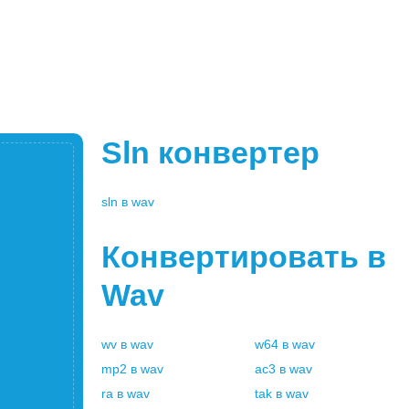
Sln
конвертер
sln
в
wav
Конвертировать в
Wav
wv
в
wav
w64
в
wav
mp2
в
wav
ac3
в
wav
ra
в
wav
tak
в
wav