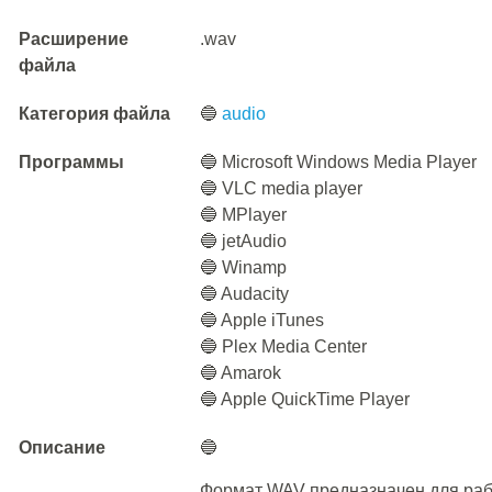
Расширение
.wav
файла
Категория файла
🔵
audio
Программы
🔵 Microsoft Windows Media Player
🔵 VLC media player
🔵 MPlayer
🔵 jetAudio
🔵 Winamp
🔵 Audacity
🔵 Apple iTunes
🔵 Plex Media Center
🔵 Amarok
🔵 Apple QuickTime Player
Описание
🔵
Формат WAV предназначен для ра