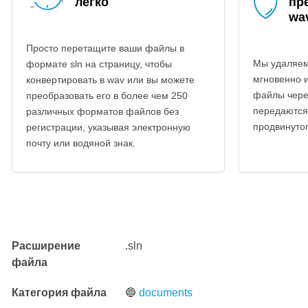
легко
пр
wa
Просто перетащите ваши файлы в
Мы удаляем
формате sln на страницу, чтобы
мгновенно 
конвертировать в wav или вы можете
файлы чере
преобразовать его в более чем 250
передаются
различных форматов файлов без
продвинуто
регистрации, указывая электронную
почту или водяной знак.
Расширение
.sln
файла
Категория файла
🔵
documents