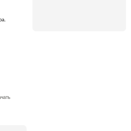
ра.
ачать