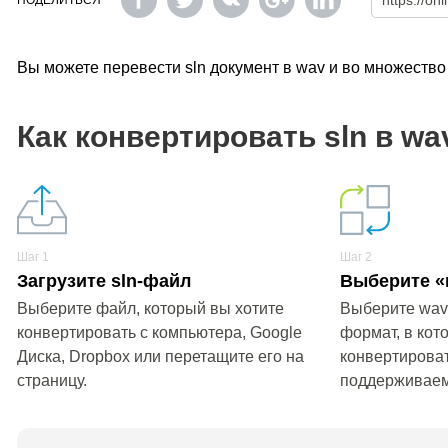
ПОДЕЛИТЬСЯ
Вы можете перевести sln документ в wav и во множеств
Как конвертировать sln в wa
Шаг 1
Шаг 2
Загрузите sln-файл
Выберите «
Выберите файл, который вы хотите
Выберите wav
конвертировать с компьютера, Google
формат, в кот
Диска, Dropbox или перетащите его на
конвертироват
страницу.
поддерживае