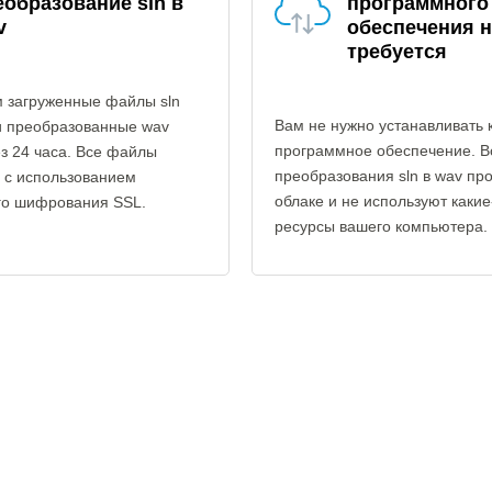
еобразование sln в
программного
v
обеспечения н
требуется
 загруженные файлы sln
Вам не нужно устанавливать 
и преобразованные wav
программное обеспечение. В
з 24 часа. Все файлы
преобразования sln в wav пр
 с использованием
облаке и не используют каки
го шифрования SSL.
ресурсы вашего компьютера.