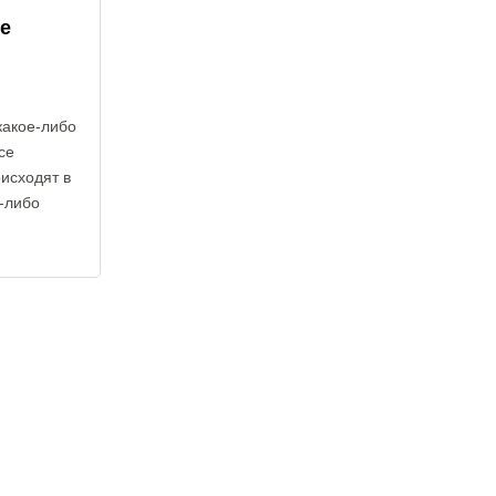
е
какое-либо
се
оисходят в
е-либо