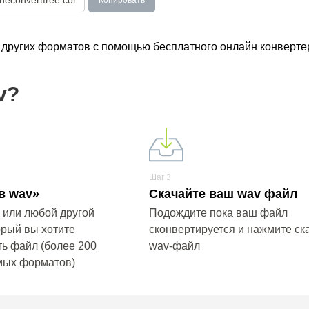
Копировать
о других форматов с помощью бесплатного онлайн конверте
v?
Шаг 3
в wav»
Скачайте ваш wav файл
 или любой другой
Подождите пока ваш файл
орый вы хотите
сконвертируется и нажмите ск
ь файл (более 200
wav-файл
мых форматов)