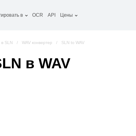
тировать в
OCR
API
Цены
Тарифный план
окументы конвертер
Пакет OCR
зображение
 в SLN
/
WAV конвертер
/
SLN to WAV
онвертер
удио конвертер
SLN в WAV
ниги конвертер
рхивы конвертер
идео конвертер
криншот сайта