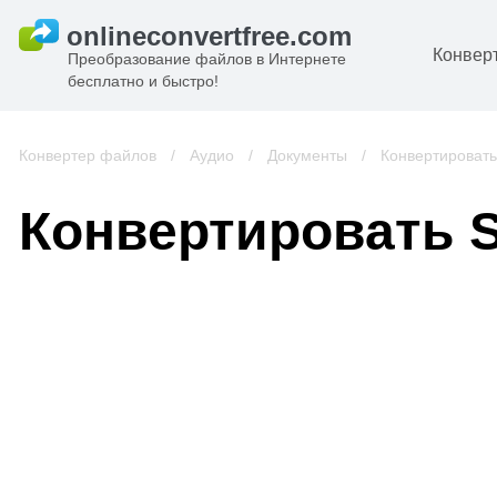
Конвер
Преобразование файлов в Интернете
бесплатно и быстро!
Д
И
Конвертер файлов
/
Аудио
/
Документы
/
Конвертировать
к
А
Конвертировать 
К
А
В
С