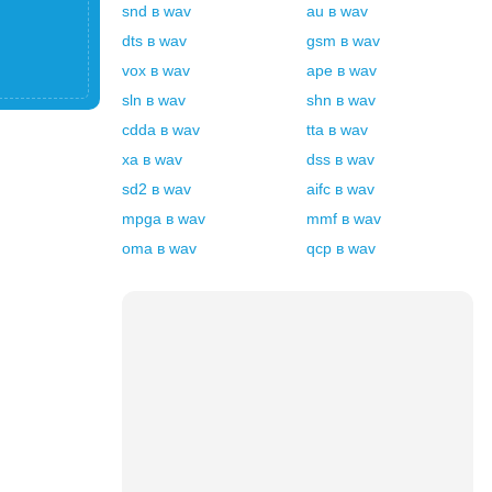
snd
в
wav
au
в
wav
dts
в
wav
gsm
в
wav
vox
в
wav
ape
в
wav
sln
в
wav
shn
в
wav
cdda
в
wav
tta
в
wav
xa
в
wav
dss
в
wav
sd2
в
wav
aifc
в
wav
mpga
в
wav
mmf
в
wav
oma
в
wav
qcp
в
wav