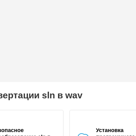
ертации sln в wav
зопасное
Установка