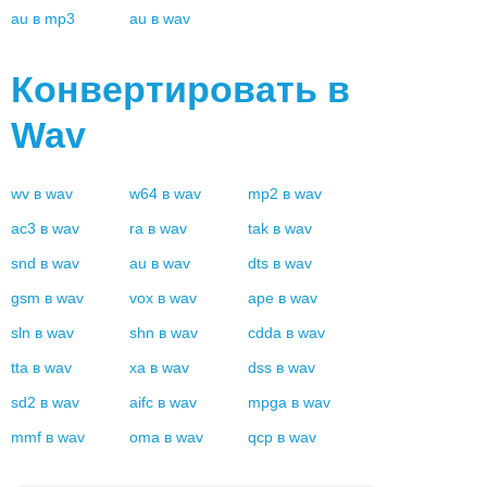
au
в
mp3
au
в
wav
Конвертировать в
Wav
wv
в
wav
w64
в
wav
mp2
в
wav
ac3
в
wav
ra
в
wav
tak
в
wav
snd
в
wav
au
в
wav
dts
в
wav
gsm
в
wav
vox
в
wav
ape
в
wav
sln
в
wav
shn
в
wav
cdda
в
wav
tta
в
wav
xa
в
wav
dss
в
wav
sd2
в
wav
aifc
в
wav
mpga
в
wav
mmf
в
wav
oma
в
wav
qcp
в
wav