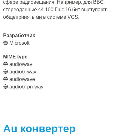
сфере радиовещания. Например, для BBC
стереоданные 44 100 Гц с 16 бит выступают
общепринятыми в системе VCS.
Разработчик
🔵 Microsoft
MIME type
🔵 audio/wav
🔵 audio/x-wav
🔵 audio/wave
🔵 audio/x-pn-wav
Au
конвертер