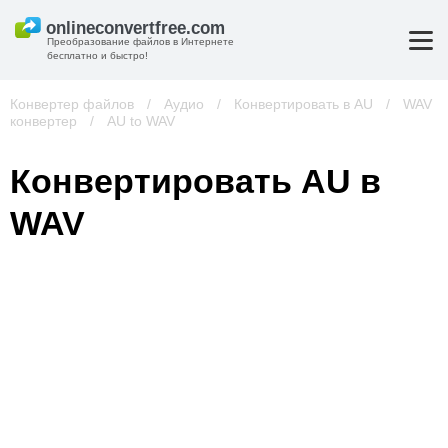
Преобразование файлов в Интернете
бесплатно и быстро!
Конвертер файлов
/
Аудио
/
Конвертировать в AU
/
WAV
конвертер
/
AU to WAV
Конвертировать AU в
WAV