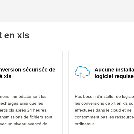
t en xls
version sécurisée de
Aucune installa
 à xls
logiciel requise
mons immédiatement les
Pas besoin d'installer de logicie
téléchargés ainsi que les
les conversions de xlt en xls so
ertis xls après 24 heures.
effectuées dans le cloud et ne
ransmissions de fichiers sont
consomment pas les ressource
avec un niveau avancé de
ordinateur.
L.