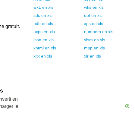
wk1
en
xls
wks
en
xls
sdc
en
xls
dbf
en
xls
pdb
en
xls
xps
en
xls
e gratuit.
oxps
en
xls
numbers
en
xls
json
en
xls
xlsm
en
xls
xhtml
en
xls
mpp
en
xls
xltx
en
xls
xlr
en
xls
ls
nverti en
harger le