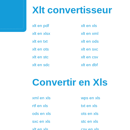
Xlt
convertisseur
xlt
en
pdf
xlt
en
xls
xlt
en
xlsx
xlt
en
xml
xlt
en
txt
xlt
en
ods
xlt
en
ots
xlt
en
sxc
xlt
en
stc
xlt
en
csv
xlt
en
sdc
xlt
en
dbf
Convertir en
Xls
xml
en
xls
wps
en
xls
rtf
en
xls
txt
en
xls
ods
en
xls
ots
en
xls
sxc
en
xls
stc
en
xls
xlt
en
xls
csv
en
xls