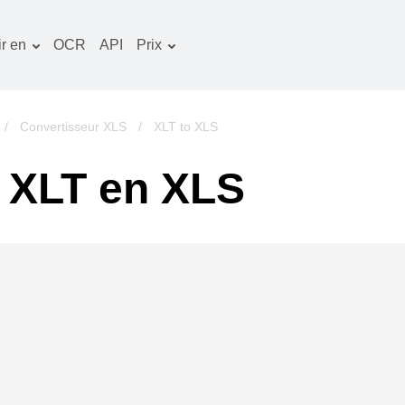
r en
OCR
API
Prix
Plan tarifaire
ocuments convertisseur
Paquet OCR
mage convertisseur
/
Convertisseur XLS
/
XLT to XLS
udio convertisseur
 XLT en XLS
vres convertisseur
rchives convertisseur
idéo convertisseur
te web-capture d'écran