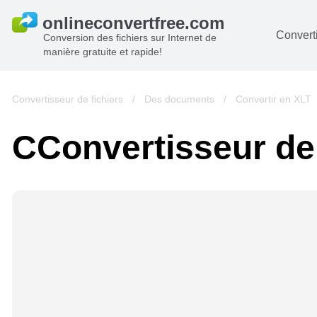
Converti
Conversion des fichiers sur Internet de
manière gratuite et rapide!
D
I
Convertisseur de fichiers
/
Des documents
/
Convertir en XLT
A
СConvertisseur de
Li
A
V
si