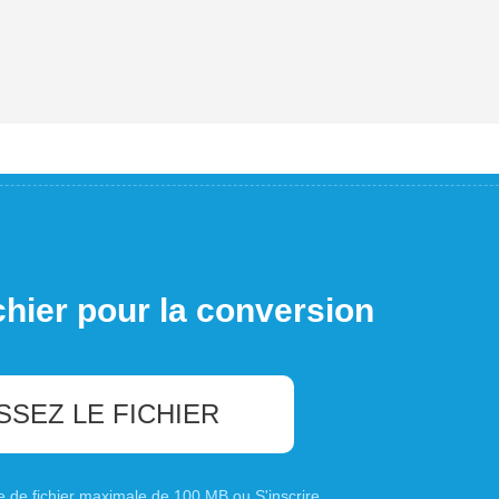
chier pour la conversion
SSEZ LE FICHIER
ille de fichier maximale de 100 MB ou
S'inscrire