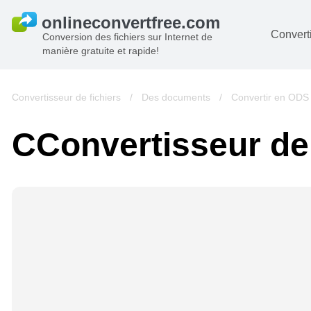
Converti
Conversion des fichiers sur Internet de
manière gratuite et rapide!
D
I
Convertisseur de fichiers
/
Des documents
/
Convertir en ODS
A
СConvertisseur d
Li
A
V
si