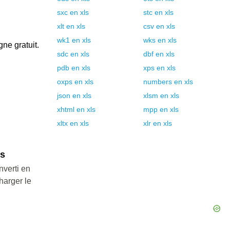
sxc
en
xls
stc
en
xls
xlt
en
xls
csv
en
xls
wk1
en
xls
wks
en
xls
gne gratuit.
sdc
en
xls
dbf
en
xls
pdb
en
xls
xps
en
xls
oxps
en
xls
numbers
en
xls
json
en
xls
xlsm
en
xls
xhtml
en
xls
mpp
en
xls
xltx
en
xls
xlr
en
xls
ls
nverti en
harger le