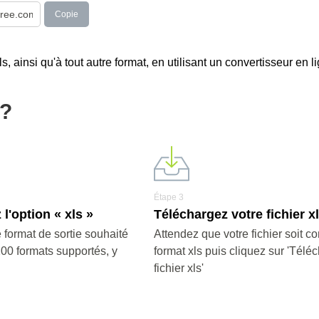
Copie
 ainsi qu'à tout autre format, en utilisant un convertisseur en li
s?
Étape 3
l'option « xls »
Téléchargez votre fichier x
 format de sortie souhaité
Attendez que votre fichier soit co
200 formats supportés, y
format xls puis cliquez sur 'Téléc
fichier xls'