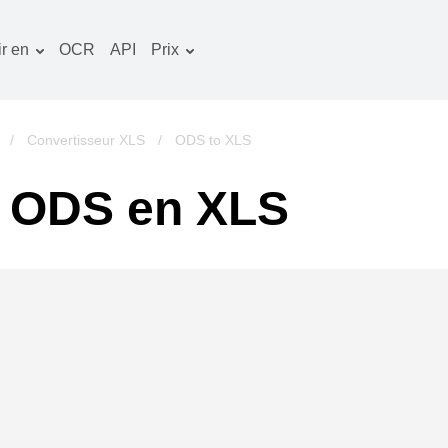
r en
OCR
API
Prix
Plan tarifaire
ocuments convertisseur
Paquet OCR
mage convertisseur
/
Convertisseur XLS
/
ODS to XLS
udio convertisseur
e ODS en XLS
vres convertisseur
rchives convertisseur
idéo convertisseur
te web-capture d'écran