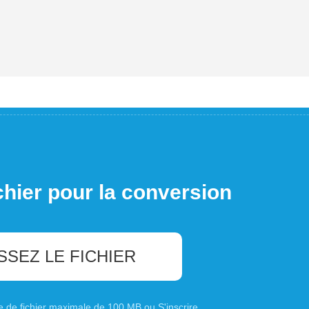
chier pour la conversion
SSEZ LE FICHIER
ille de fichier maximale de 100 MB ou
S'inscrire