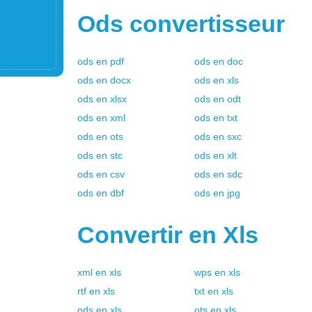
Ods
convertisseur
ods
en
pdf
ods
en
doc
ods
en
docx
ods
en
xls
ods
en
xlsx
ods
en
odt
ods
en
xml
ods
en
txt
ods
en
ots
ods
en
sxc
ods
en
stc
ods
en
xlt
ods
en
csv
ods
en
sdc
ods
en
dbf
ods
en
jpg
Convertir en
Xls
xml
en
xls
wps
en
xls
rtf
en
xls
txt
en
xls
ods
en
xls
ots
en
xls