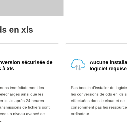
ds en xls
version sécurisée de
Aucune installa
 à xls
logiciel requise
mons immédiatement les
Pas besoin d'installer de logicie
téléchargés ainsi que les
les conversions de ods en xls s
ertis xls après 24 heures.
effectuées dans le cloud et ne
ransmissions de fichiers sont
consomment pas les ressource
avec un niveau avancé de
ordinateur.
L.