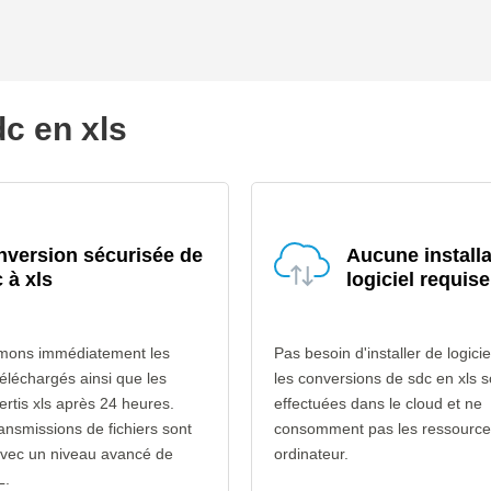
dc en xls
version sécurisée de
Aucune installa
 à xls
logiciel requise
mons immédiatement les
Pas besoin d'installer de logicie
téléchargés ainsi que les
les conversions de sdc en xls s
ertis xls après 24 heures.
effectuées dans le cloud et ne
ransmissions de fichiers sont
consomment pas les ressource
avec un niveau avancé de
ordinateur.
L.