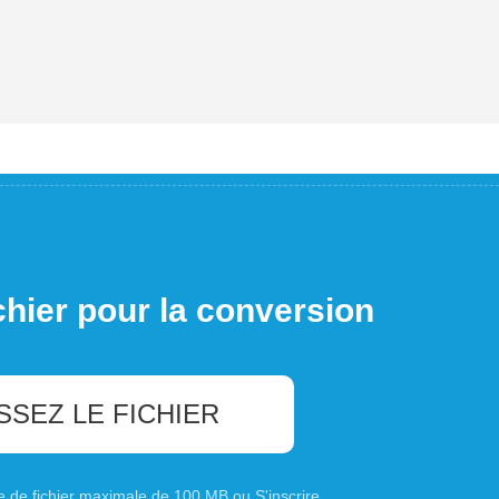
chier pour la conversion
SSEZ LE FICHIER
ille de fichier maximale de 100 MB ou
S'inscrire