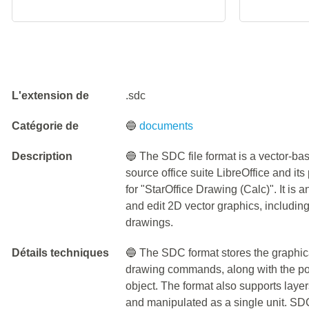
L'extension de
.sdc
Catégorie de
🔵
documents
Description
🔵 The SDC file format is a vector-b
source office suite LibreOffice and i
for "StarOffice Drawing (Calc)". It is
and edit 2D vector graphics, includin
drawings.
Détails techniques
🔵 The SDC format stores the graphica
drawing commands, along with the posi
object. The format also supports layer
and manipulated as a single unit. SDC