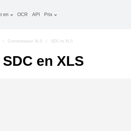
r en
OCR
API
Prix
Plan tarifaire
ocuments convertisseur
Paquet OCR
mage convertisseur
/
Convertisseur XLS
/
SDC to XLS
udio convertisseur
e SDC en XLS
vres convertisseur
rchives convertisseur
idéo convertisseur
te web-capture d'écran