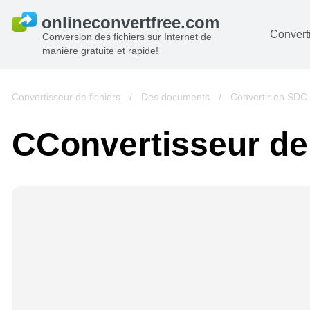
Converti
Conversion des fichiers sur Internet de
manière gratuite et rapide!
D
I
Convertisseur de fichiers
/
Des documents
/
Convertir en SDC
A
СConvertisseur d
Li
A
V
si