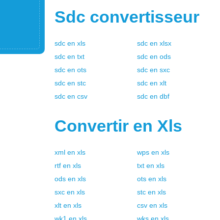
Sdc
convertisseur
sdc
en
xls
sdc
en
xlsx
sdc
en
txt
sdc
en
ods
sdc
en
ots
sdc
en
sxc
sdc
en
stc
sdc
en
xlt
sdc
en
csv
sdc
en
dbf
Convertir en
Xls
xml
en
xls
wps
en
xls
rtf
en
xls
txt
en
xls
ods
en
xls
ots
en
xls
sxc
en
xls
stc
en
xls
xlt
en
xls
csv
en
xls
wk1
en
xls
wks
en
xls