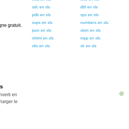
sdc
en
xls
dbf
en
xls
pdb
en
xls
xps
en
xls
oxps
en
xls
numbers
en
xls
gne gratuit.
json
en
xls
xlsm
en
xls
xhtml
en
xls
mpp
en
xls
xltx
en
xls
xlr
en
xls
ls
nverti en
harger le