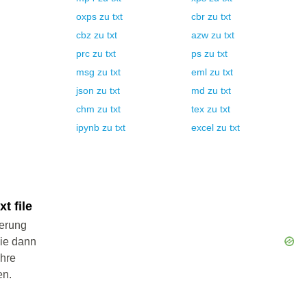
oxps
zu
txt
cbr
zu
txt
cbz
zu
txt
azw
zu
txt
prc
zu
txt
ps
zu
txt
msg
zu
txt
eml
zu
txt
json
zu
txt
md
zu
txt
chm
zu
txt
tex
zu
txt
ipynb
zu
txt
excel
zu
txt
t file
ierung
Sie dann
Ihre
en.