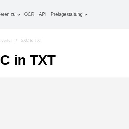
ieren zu
OCR
API
Preisgestaltung
Tarif planen
okumentenkonverter
OCR-Paket
lderkonverter
verter
/
SXC to TXT
udiokonverter
C in TXT
ücherkonverter
rchivkonverter
ideokonverter