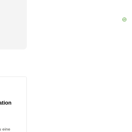
ation
u eine