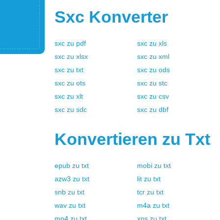
Sxc
Konverter
sxc
zu
pdf
sxc
zu
xls
sxc
zu
xlsx
sxc
zu
xml
sxc
zu
txt
sxc
zu
ods
sxc
zu
ots
sxc
zu
stc
sxc
zu
xlt
sxc
zu
csv
sxc
zu
sdc
sxc
zu
dbf
Konvertieren zu
Txt
epub
zu
txt
mobi
zu
txt
azw3
zu
txt
lit
zu
txt
snb
zu
txt
tcr
zu
txt
wav
zu
txt
m4a
zu
txt
mp4
zu
txt
xps
zu
txt