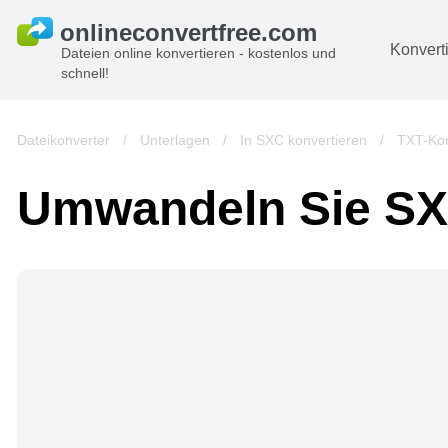
Konvert
Dateien online konvertieren - kostenlos und
schnell!
D
Bi
Dateikonverter
/
Unterlagen
/
In SXC konvertieren
/
TXT-Kon
A
Umwandeln Sie SX
B
A
V