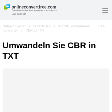
Dateien online konvertieren - kostenlos
und schnell!
Dateikonverter
/
Unterlagen
/
In CBR konvertieren
/
TXT-
Konverter
/
CBR to TXT
Umwandeln Sie CBR in
TXT