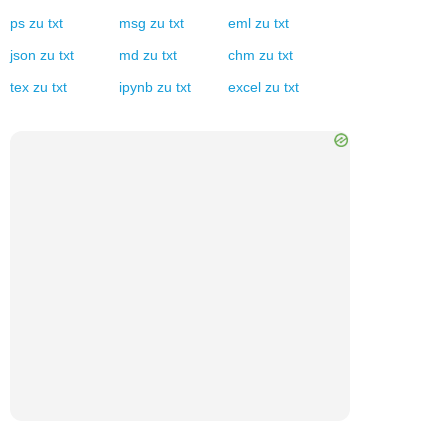
ps
zu
txt
msg
zu
txt
eml
zu
txt
json
zu
txt
md
zu
txt
chm
zu
txt
tex
zu
txt
ipynb
zu
txt
excel
zu
txt