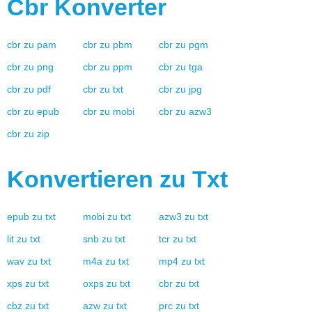
Cbr
Konverter
cbr
zu
pam
cbr
zu
pbm
cbr
zu
pgm
cbr
zu
png
cbr
zu
ppm
cbr
zu
tga
cbr
zu
pdf
cbr
zu
txt
cbr
zu
jpg
cbr
zu
epub
cbr
zu
mobi
cbr
zu
azw3
cbr
zu
zip
Konvertieren zu
Txt
epub
zu
txt
mobi
zu
txt
azw3
zu
txt
lit
zu
txt
snb
zu
txt
tcr
zu
txt
wav
zu
txt
m4a
zu
txt
mp4
zu
txt
xps
zu
txt
oxps
zu
txt
cbr
zu
txt
cbz
zu
txt
azw
zu
txt
prc
zu
txt