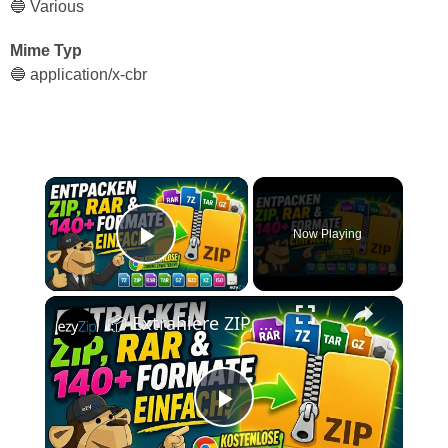
🔵 Various
Mime Typ
🔵 application/x-cbr
×
Now Playing
Play Video
×
📦 Extrahiere ZIP, RAR und Über 140 Formate mit der Chrome-Erweiterung | Kostenlos und Lokal
Play