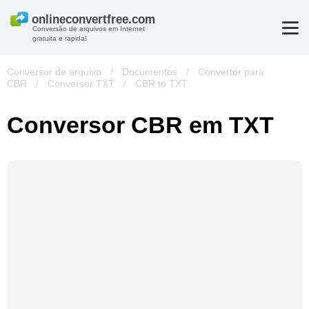
Conversão de arquivos em Internet
gratuita e rapida!
Conversor de arquivo
/
Documentos
/
Converter para
CBR
/
Conversor TXT
/
CBR to TXT
Conversor CBR em TXT