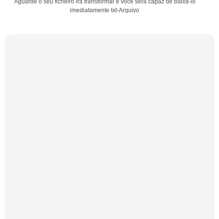
Aguarde o seu ficheiro irá transformar e você será capaz de baixá-lo
imediatamente txt-Arquivo