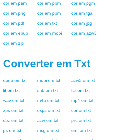
cbr
em
pam
cbr
em
pbm
cbr
em
pgm
cbr
em
png
cbr
em
ppm
cbr
em
tga
cbr
em
pdf
cbr
em
txt
cbr
em
jpg
cbr
em
epub
cbr
em
mobi
cbr
em
azw3
cbr
em
zip
Converter em
Txt
epub
em
txt
mobi
em
txt
azw3
em
txt
lit
em
txt
snb
em
txt
tcr
em
txt
wav
em
txt
m4a
em
txt
mp4
em
txt
xps
em
txt
oxps
em
txt
cbr
em
txt
cbz
em
txt
azw
em
txt
prc
em
txt
ps
em
txt
msg
em
txt
eml
em
txt