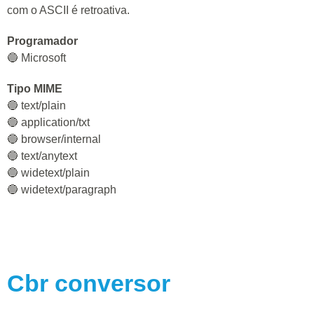
com o ASCII é retroativa.
Programador
🔵 Microsoft
Tipo MIME
🔵 text/plain
🔵 application/txt
🔵 browser/internal
🔵 text/anytext
🔵 widetext/plain
🔵 widetext/paragraph
Cbr
conversor