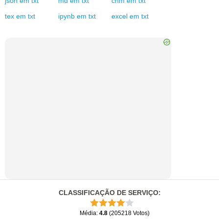
json
em
txt
md
em
txt
chm
em
txt
tex
em
txt
ipynb
em
txt
excel
em
txt
CLASSIFICAÇÃO DE SERVIÇO
:
Média
:
4.8
(
205218
Votos
)