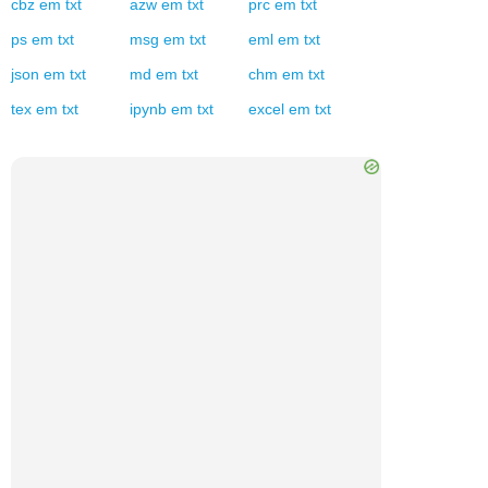
cbz
em
txt
azw
em
txt
prc
em
txt
ps
em
txt
msg
em
txt
eml
em
txt
json
em
txt
md
em
txt
chm
em
txt
tex
em
txt
ipynb
em
txt
excel
em
txt