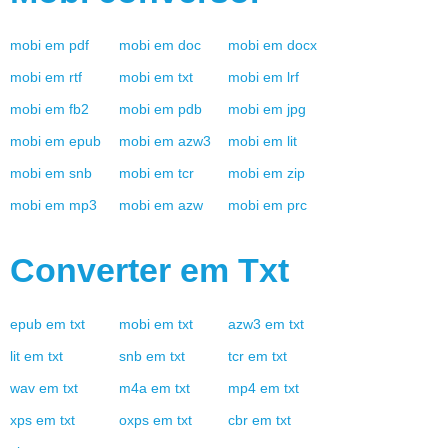
mobi
em
pdf
mobi
em
doc
mobi
em
docx
mobi
em
rtf
mobi
em
txt
mobi
em
lrf
mobi
em
fb2
mobi
em
pdb
mobi
em
jpg
mobi
em
epub
mobi
em
azw3
mobi
em
lit
mobi
em
snb
mobi
em
tcr
mobi
em
zip
mobi
em
mp3
mobi
em
azw
mobi
em
prc
Converter em
Txt
epub
em
txt
mobi
em
txt
azw3
em
txt
lit
em
txt
snb
em
txt
tcr
em
txt
wav
em
txt
m4a
em
txt
mp4
em
txt
xps
em
txt
oxps
em
txt
cbr
em
txt