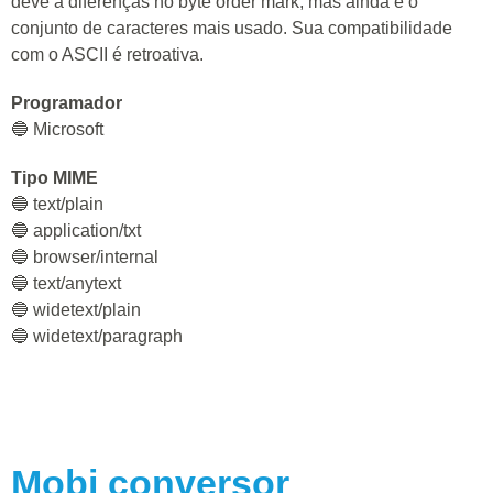
deve a diferenças no byte order mark, mas ainda é o
conjunto de caracteres mais usado. Sua compatibilidade
com o ASCII é retroativa.
Programador
🔵 Microsoft
Tipo MIME
🔵 text/plain
🔵 application/txt
🔵 browser/internal
🔵 text/anytext
🔵 widetext/plain
🔵 widetext/paragraph
Mobi
conversor