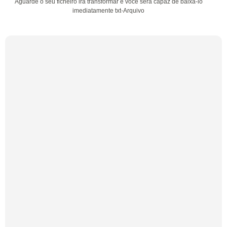
Aguarde o seu ficheiro irá transformar e você será capaz de baixá-lo
imediatamente txt-Arquivo