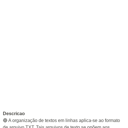
Descricao
🔵 A organização de textos em linhas aplica-se ao formato
de arquivo TXT. Tais arquivos de texto se opõem aos