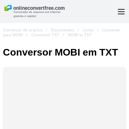
Conversão de arquivos em Internet
gratuita e rapida!
Conversor de arquivo
/
Documentos
/
Livros
/
Converter
para MOBI
/
Conversor TXT
/
MOBI to TXT
Conversor MOBI em TXT