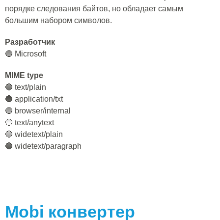
порядке следования байтов, но обладает самым
большим набором символов.
Разработчик
🔵 Microsoft
MIME type
🔵 text/plain
🔵 application/txt
🔵 browser/internal
🔵 text/anytext
🔵 widetext/plain
🔵 widetext/paragraph
Mobi
конвертер