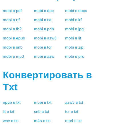
mobi
в
pdf
mobi
в
doc
mobi
в
docx
mobi
в
rtf
mobi
в
txt
mobi
в
lrf
mobi
в
fb2
mobi
в
pdb
mobi
в
jpg
mobi
в
epub
mobi
в
azw3
mobi
в
lit
mobi
в
snb
mobi
в
tcr
mobi
в
zip
mobi
в
mp3
mobi
в
azw
mobi
в
prc
Конвертировать в
Txt
epub
в
txt
mobi
в
txt
azw3
в
txt
lit
в
txt
snb
в
txt
tcr
в
txt
wav
в
txt
m4a
в
txt
mp4
в
txt