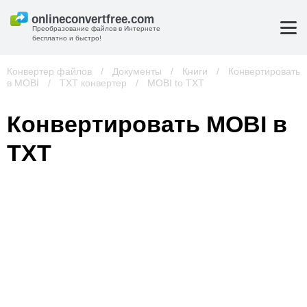
Преобразование файлов в Интернете
бесплатно и быстро!
Конвертер файлов
/
Документы
/
Книги
/
Конвертировать
в MOBI
/
TXT конвертер
/
MOBI to TXT
Конвертировать MOBI в
TXT