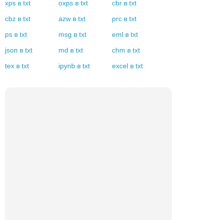
xps
в
txt
oxps
в
txt
cbr
в
txt
cbz
в
txt
azw
в
txt
prc
в
txt
ps
в
txt
msg
в
txt
eml
в
txt
json
в
txt
md
в
txt
chm
в
txt
tex
в
txt
ipynb
в
txt
excel
в
txt