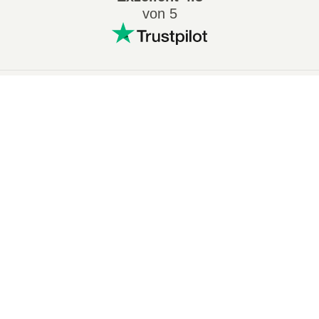
von 5
Beliebt Konvertierungen
:
×
7Z in ZIP
WAV in MP3
Now Playing
M4A in MP3
EPUB in PDF
Play Video
EPUB in MOBI
WMA in MP3
×
📦 RAR in SFX Online Kostenlos Umwandeln | Keine Softwareinstallation Erforderlich
RAR in ZIP
MP3 in OGG
M4A in WAV
AIFF in MP3
MOBI in PDF
OGG in MP3
Play
AZW3 in PDF
PNG in JPG
Watch on