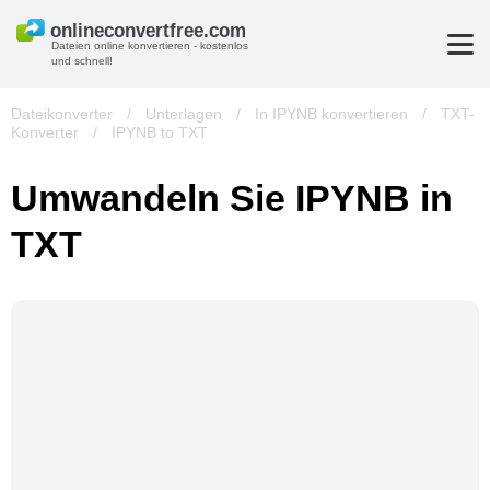
Dateien online konvertieren - kostenlos
und schnell!
Dateikonverter
/
Unterlagen
/
In IPYNB konvertieren
/
TXT-
Konverter
/
IPYNB to TXT
Umwandeln Sie IPYNB in
TXT