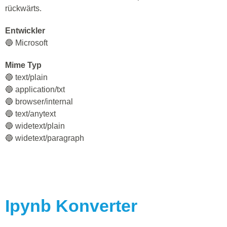
rückwärts.
Entwickler
🔵 Microsoft
Mime Typ
🔵 text/plain
🔵 application/txt
🔵 browser/internal
🔵 text/anytext
🔵 widetext/plain
🔵 widetext/paragraph
Ipynb
Konverter