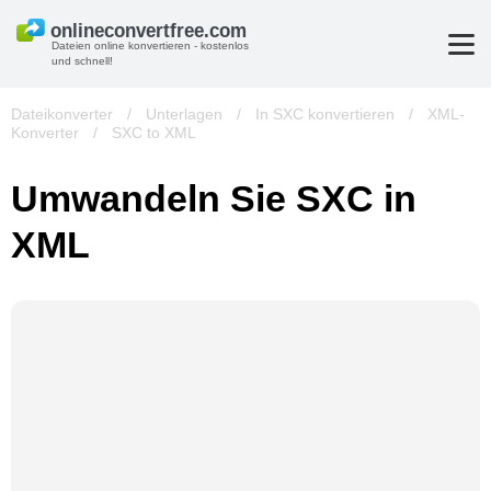
Dateien online konvertieren - kostenlos
und schnell!
Dateikonverter
/
Unterlagen
/
In SXC konvertieren
/
XML-
Konverter
/
SXC to XML
Umwandeln Sie SXC in
XML