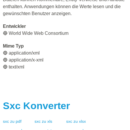
enthalten. Anwendungen können die Werte lesen und die
gewünschten Benutzer anzeigen.
Entwickler
🔵 World Wide Web Consortium
Mime Typ
🔵 application/xml
🔵 application/x-xml
🔵 text/xml
Sxc
Konverter
sxc
zu
pdf
sxc
zu
xls
sxc
zu
xlsx