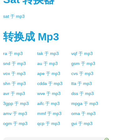
sat
于
mp3
转换成
Mp3
ra
于
mp3
tak
于
mp3
vqf
于
mp3
snd
于
mp3
au
于
mp3
gsm
于
mp3
vox
于
mp3
ape
于
mp3
cvs
于
mp3
shn
于
mp3
cdda
于
mp3
tta
于
mp3
avr
于
mp3
wve
于
mp3
dss
于
mp3
3gpp
于
mp3
aifc
于
mp3
mpga
于
mp3
amv
于
mp3
mmf
于
mp3
oma
于
mp3
ogm
于
mp3
qcp
于
mp3
gvi
于
mp3