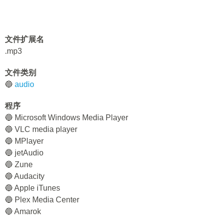
文件扩展名
.mp3
文件类别
🔵
audio
程序
🔵 Microsoft Windows Media Player
🔵 VLC media player
🔵 MPlayer
🔵 jetAudio
🔵 Zune
🔵 Audacity
🔵 Apple iTunes
🔵 Plex Media Center
🔵 Amarok