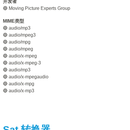
开发者
🔵 Moving Picture Experts Group
MIME类型
🔵 audio/mp3
🔵 audio/mpeg3
🔵 audio/mpg
🔵 audio/mpeg
🔵 audio/x-mpeg
🔵 audio/x-mpeg-3
🔵 audio/mp3
🔵 audio/x-mpegaudio
🔵 audio/x-mpg
🔵 audio/x-mp3
Sat
转换器