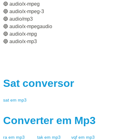
🔵 audio/x-mpeg
🔵 audio/x-mpeg-3
🔵 audio/mp3
🔵 audio/x-mpegaudio
🔵 audio/x-mpg
🔵 audio/x-mp3
Sat
conversor
sat
em
mp3
Converter em
Mp3
ra
em
mp3
tak
em
mp3
vqf
em
mp3