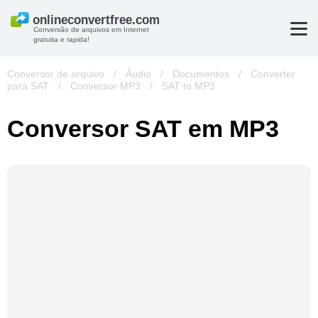
Conversão de arquivos em Internet
gratuita e rapida!
Conversor de arquivo
/
Áudio
/
Documentos
/
Converter
para SAT
/
Conversor MP3
/
SAT to MP3
Conversor SAT em MP3