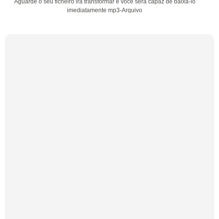
Aguarde o seu ficheiro irá transformar e você será capaz de baixá-lo
imediatamente mp3-Arquivo