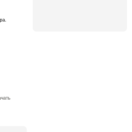
ра.
ачать