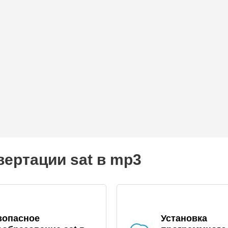
ертации sat в mp3
зопасное
Установка