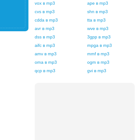
vox
в
mp3
ape
в
mp3
cvs
в
mp3
shn
в
mp3
cdda
в
mp3
tta
в
mp3
avr
в
mp3
wve
в
mp3
dss
в
mp3
3gpp
в
mp3
aifc
в
mp3
mpga
в
mp3
amv
в
mp3
mmf
в
mp3
oma
в
mp3
ogm
в
mp3
qcp
в
mp3
gvi
в
mp3