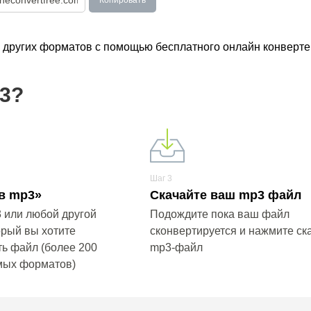
Копировать
о других форматов с помощью бесплатного онлайн конверте
p3?
Шаг 3
в mp3»
Скачайте ваш mp3 файл
 или любой другой
Подождите пока ваш файл
орый вы хотите
сконвертируется и нажмите ск
ь файл (более 200
mp3-файл
мых форматов)