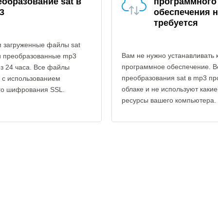
еобразование sat в
программного
3
обеспечения н
требуется
 загруженные файлы sat
Вам не нужно устанавливать 
и преобразованные mp3
программное обеспечение. В
з 24 часа. Все файлы
преобразования sat в mp3 пр
 с использованием
облаке и не используют каки
го шифрования SSL.
ресурсы вашего компьютера.