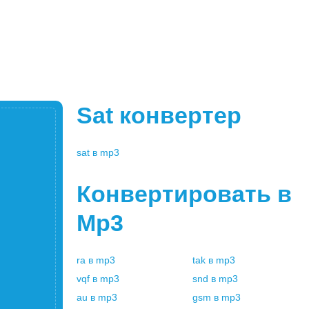
Sat
конвертер
sat
в
mp3
Конвертировать в
Mp3
ra
в
mp3
tak
в
mp3
vqf
в
mp3
snd
в
mp3
au
в
mp3
gsm
в
mp3