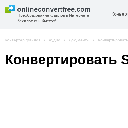
Конвер
Преобразование файлов в Интернете
бесплатно и быстро!
Д
И
Конвертер файлов
/
Аудио
/
Документы
/
Конвертировать
к
А
Конвертировать 
К
А
В
С