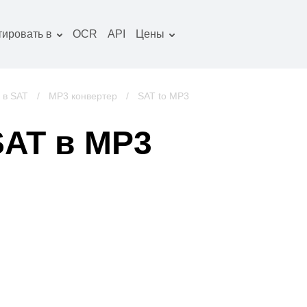
тировать в
OCR
API
Цены
Тарифный план
окументы конвертер
Пакет OCR
зображение
 в SAT
/
MP3 конвертер
/
SAT to MP3
онвертер
удио конвертер
SAT в MP3
ниги конвертер
рхивы конвертер
идео конвертер
криншот сайта