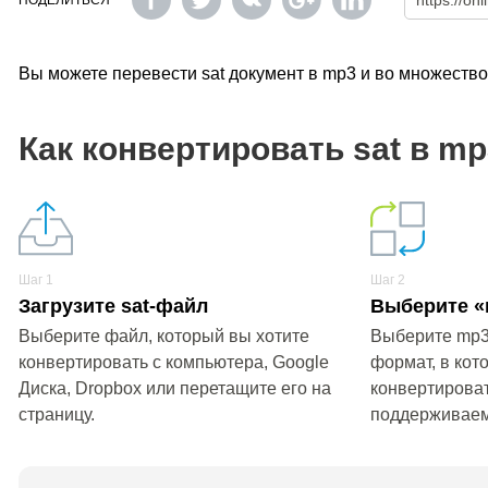
ПОДЕЛИТЬСЯ
Вы можете перевести sat документ в mp3 и во множеств
Как конвертировать sat в m
Шаг 1
Шаг 2
Загрузите sat-файл
Выберите «
Выберите файл, который вы хотите
Выберите mp3
конвертировать с компьютера, Google
формат, в кот
Диска, Dropbox или перетащите его на
конвертироват
страницу.
поддерживае