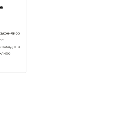
е
какое-либо
се
оисходят в
е-либо