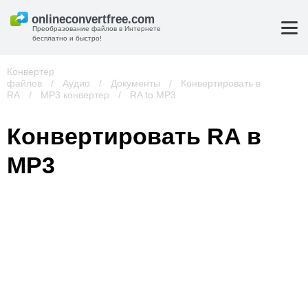
Преобразование файлов в Интернете
бесплатно и быстро!
Конвертер
файлов
/
Аудио
/
Документы
/
Конвертировать в
RA
/
MP3 конвертер
/
RA to MP3
Конвертировать RA в
MP3