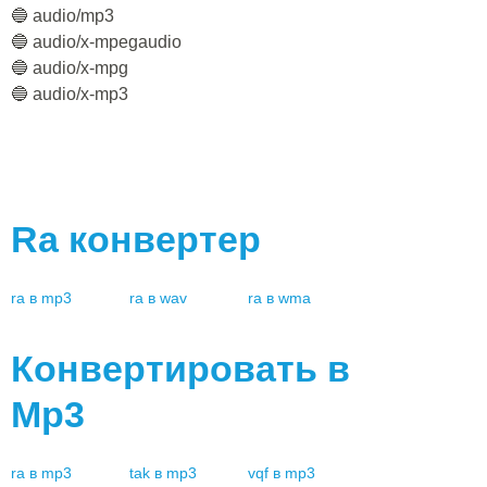
🔵 audio/mp3
🔵 audio/x-mpegaudio
🔵 audio/x-mpg
🔵 audio/x-mp3
Ra
конвертер
ra
в
mp3
ra
в
wav
ra
в
wma
Конвертировать в
Mp3
ra
в
mp3
tak
в
mp3
vqf
в
mp3