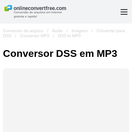
Conversão de arquivos em Internet
gratuita e rapida!
Conversor de arquivo
/
Áudio
/
Imagens
/
Converter para
DSS
/
Conversor MP3
/
DSS to MP3
Conversor DSS em MP3