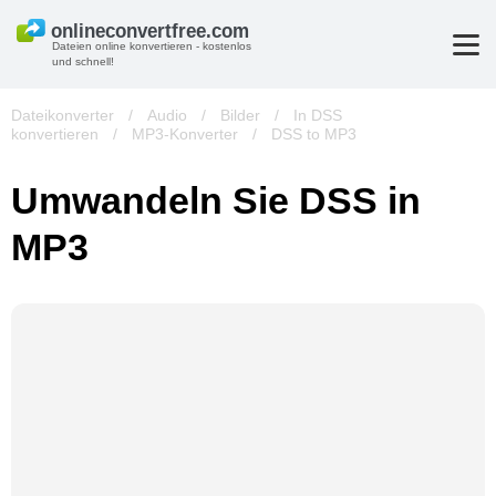
Dateien online konvertieren - kostenlos
und schnell!
Dateikonverter
/
Audio
/
Bilder
/
In DSS
konvertieren
/
MP3-Konverter
/
DSS to MP3
Umwandeln Sie DSS in
MP3