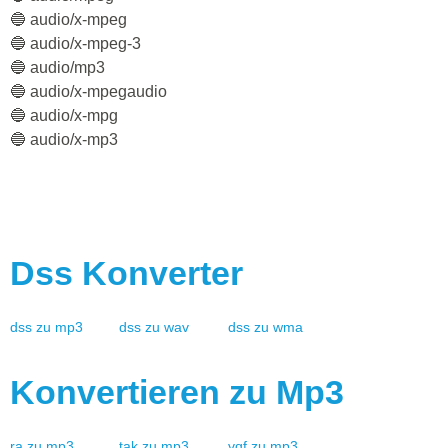
🔵 audio/x-mpeg
🔵 audio/x-mpeg-3
🔵 audio/mp3
🔵 audio/x-mpegaudio
🔵 audio/x-mpg
🔵 audio/x-mp3
Dss
Konverter
dss
zu
mp3
dss
zu
wav
dss
zu
wma
Konvertieren zu
Mp3
ra
zu
mp3
tak
zu
mp3
vqf
zu
mp3