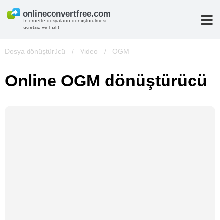
İnternette dosyaların dönüştürülmesi
ücretsiz ve hızlı!
Dosya dönüştürücü
/
Video
/
OGM
Online OGM dönüştürücü