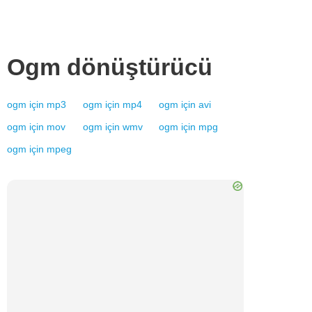
Ogm
dönüştürücü
ogm
için
mp3
ogm
için
mp4
ogm
için
avi
ogm
için
mov
ogm
için
wmv
ogm
için
mpg
ogm
için
mpeg