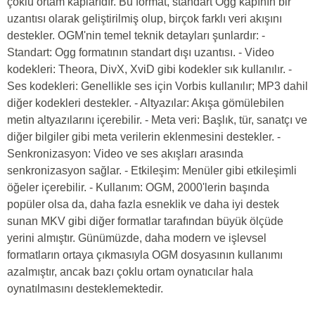
çoklu ortam kaplarıdır. Bu format, standart Ogg kapının bir
uzantısı olarak geliştirilmiş olup, birçok farklı veri akışını
destekler. OGM'nin temel teknik detayları şunlardır: -
Standart: Ogg formatının standart dışı uzantısı. - Video
kodekleri: Theora, DivX, XviD gibi kodekler sık kullanılır. -
Ses kodekleri: Genellikle ses için Vorbis kullanılır; MP3 dahil
diğer kodekleri destekler. - Altyazılar: Akışa gömülebilen
metin altyazılarını içerebilir. - Meta veri: Başlık, tür, sanatçı ve
diğer bilgiler gibi meta verilerin eklenmesini destekler. -
Senkronizasyon: Video ve ses akışları arasında
senkronizasyon sağlar. - Etkileşim: Menüler gibi etkileşimli
öğeler içerebilir. - Kullanım: OGM, 2000'lerin başında
popüler olsa da, daha fazla esneklik ve daha iyi destek
sunan MKV gibi diğer formatlar tarafından büyük ölçüde
yerini almıştır. Günümüzde, daha modern ve işlevsel
formatların ortaya çıkmasıyla OGM dosyasının kullanımı
azalmıştır, ancak bazı çoklu ortam oynatıcılar hala
oynatılmasını desteklemektedir.