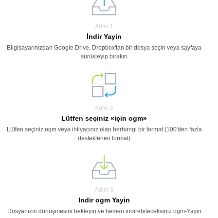
Adim 1
İndir Yayin
Bilgisayarınızdan Google Drive, Dropbox'tan bir dosya seçin veya sayfaya
sürükleyip bırakın
Adim 2
Lütfen seçiniz «için ogm»
Lütfen seçiniz ogm veya ihtiyacınız olan herhangi bir format (100'den fazla
desteklenen format)
Adim 3
Indir ogm Yayin
Dosyanızın dönüşmesini bekleyin ve hemen indirebileceksiniz ogm-Yayin