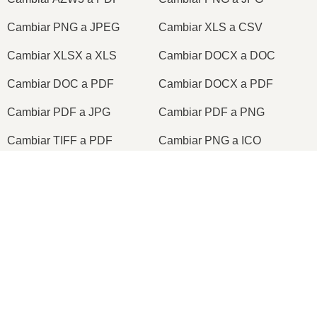
Cambiar PNG a JPEG
Cambiar XLS a CSV
Cambiar XLSX a XLS
Cambiar DOCX a DOC
Cambiar DOC a PDF
Cambiar DOCX a PDF
Cambiar PDF a JPG
Cambiar PDF a PNG
Cambiar TIFF a PDF
Cambiar PNG a ICO
×
2026
© onlineconvertfree.com
Sobre nosotros
×
¿Qué es y cuáles son los tipos de FORMATOS DE VÍDEOS que existen?
Formato de archivo
Política de privacidad