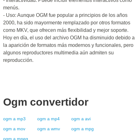
- Interactividad: Puede incluir elementos interactivos como
menús.
- Uso: Aunque OGM fue popular a principios de los años
2000, ha sido mayormente remplazado por otros formatos
como MKV, que ofrecen más flexibilidad y mejor soporte.
Hoy en día, el uso del archivo OGM ha disminuido debido a
la aparición de formatos más modernos y funcionales, pero
algunos reproductores multimedia aún admiten su
reproducción.
Ogm
convertidor
ogm
a
mp3
ogm
a
mp4
ogm
a
avi
ogm
a
mov
ogm
a
wmv
ogm
a
mpg
ogm
a
mpeg