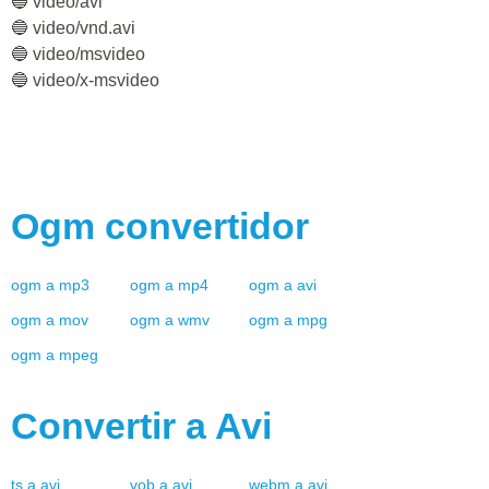
🔵 video/avi
🔵 video/vnd.avi
🔵 video/msvideo
🔵 video/x-msvideo
Ogm
convertidor
ogm
a
mp3
ogm
a
mp4
ogm
a
avi
ogm
a
mov
ogm
a
wmv
ogm
a
mpg
ogm
a
mpeg
Convertir a
Avi
ts
a
avi
vob
a
avi
webm
a
avi