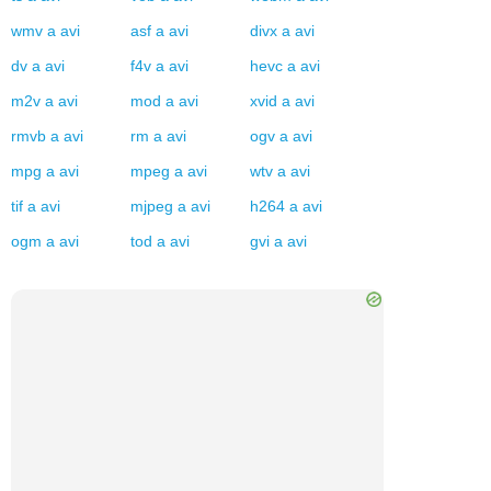
wmv
a
avi
asf
a
avi
divx
a
avi
dv
a
avi
f4v
a
avi
hevc
a
avi
m2v
a
avi
mod
a
avi
xvid
a
avi
rmvb
a
avi
rm
a
avi
ogv
a
avi
mpg
a
avi
mpeg
a
avi
wtv
a
avi
tif
a
avi
mjpeg
a
avi
h264
a
avi
ogm
a
avi
tod
a
avi
gvi
a
avi