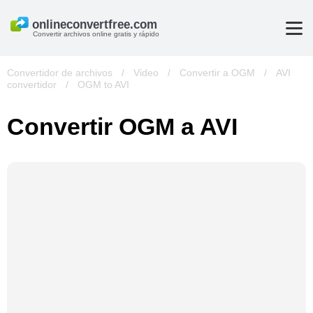
Convertir archivos online gratis y rápido
Convertidor de archivos
/
Video
/
Convertir a OGM
/
AVI
convertidor
/
OGM to AVI
Convertir OGM a AVI