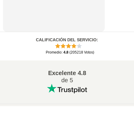
CALIFICACIÓN DEL SERVICIO
:
Promedio
:
4.8
(
205218
Votos
)
Excelente
4.8
de 5
Conversion más popular
:
×
Cambiar 7Z a ZIP
Cambiar WAV a MP3