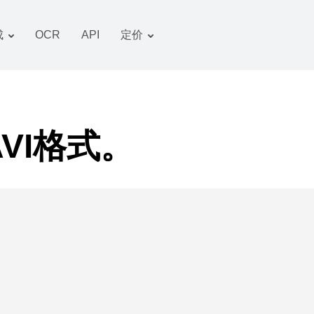
成
OCR
API
定价
关税计划
文件 转换器
OCR 包
图像 转换器
音频 转换器
VI格式。
书籍 转换器
压缩文件 转换器
视频 转换器
网站-截图