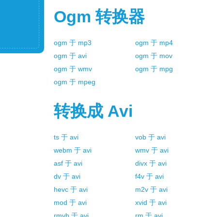
Ogm
转换器
ogm
于
mp3
ogm
于
mp4
ogm
于
avi
ogm
于
mov
ogm
于
wmv
ogm
于
mpg
ogm
于
mpeg
转换成
Avi
ts
于
avi
vob
于
avi
webm
于
avi
wmv
于
avi
asf
于
avi
divx
于
avi
dv
于
avi
f4v
于
avi
hevc
于
avi
m2v
于
avi
mod
于
avi
xvid
于
avi
rmvb
于
avi
rm
于
avi