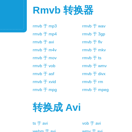
Rmvb
转换器
rmvb
于
mp3
rmvb
于
wav
rmvb
于
mp4
rmvb
于
3gp
rmvb
于
avi
rmvb
于
flv
rmvb
于
m4v
rmvb
于
mkv
rmvb
于
mov
rmvb
于
ts
rmvb
于
vob
rmvb
于
wmv
rmvb
于
asf
rmvb
于
divx
rmvb
于
xvid
rmvb
于
rm
rmvb
于
mpg
rmvb
于
mpeg
转换成
Avi
ts
于
avi
vob
于
avi
webm
于
avi
wmv
于
avi