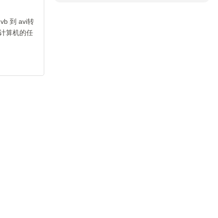
 到 avi转
计算机的任