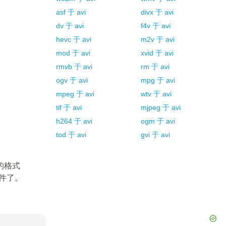
asf
于
avi
divx
于
avi
dv
于
avi
f4v
于
avi
hevc
于
avi
m2v
于
avi
mod
于
avi
xvid
于
avi
rmvb
于
avi
rm
于
avi
ogv
于
avi
mpg
于
avi
mpeg
于
avi
wtv
于
avi
tif
于
avi
mjpeg
于
avi
h264
于
avi
ogm
于
avi
tod
于
avi
gvi
于
avi
的格式
文件了。